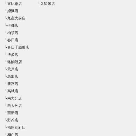
└東比恵店
└久留米店
└姪浜店
└九産大前店
└伊都店
└柚須店
└春日店
└春日千歳町店
└博多店
└雑餉隈店
└荒戸店
└馬出店
└新宮店
└高城店
└南大分店
└西大分店
└西新店
└野芥店
└福岡別府店
└和白店