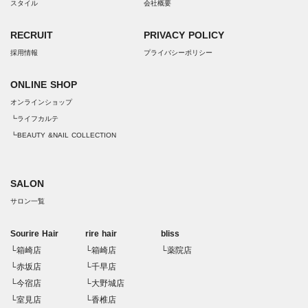
スタイル
会社概要
RECRUIT
PRIVACY POLICY
採用情報
プライバシーポリシー
ONLINE SHOP
オンラインショップ
┗ライフカルテ
┗BEAUTY &NAIL COLLECTION
SALON
サロン一覧
Sourire Hair
rire hair
bliss
└箱崎店
└箱崎店
└薬院店
└赤坂店
└千早店
└今宿店
└大野城店
└室見店
└香椎店