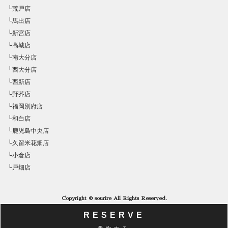
└荒戸店
└馬出店
└新宮店
└高城店
└南大分店
└西大分店
└西新店
└野芥店
└福岡別府店
└和白店
└鹿児島中央店
└久留米花畑店
└小倉店
└戸畑店
Copyright © sourire All Rights Reserved.
RESERVE