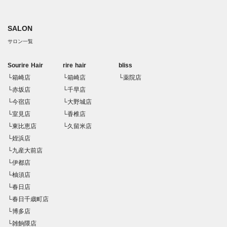
SALON
サロン一覧
Sourire Hair
rire hair
bliss
└箱崎店
└箱崎店
└薬院店
└赤坂店
└千早店
└今宿店
└大野城店
└室見店
└香椎店
└東比恵店
└久留米店
└姪浜店
└九産大前店
└伊都店
└柚須店
└春日店
└春日千歳町店
└博多店
└雑餉隈店