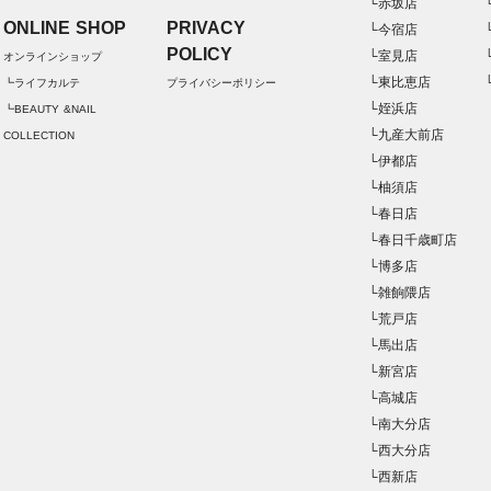
└赤坂店
ONLINE SHOP
PRIVACY
└今宿店
POLICY
└室見店
オンラインショップ
└東比恵店
┗ライフカルテ
プライバシーポリシー
└姪浜店
┗BEAUTY &NAIL
└九産大前店
COLLECTION
└伊都店
└柚須店
└春日店
└春日千歳町店
└博多店
└雑餉隈店
└荒戸店
└馬出店
└新宮店
└高城店
└南大分店
└西大分店
└西新店