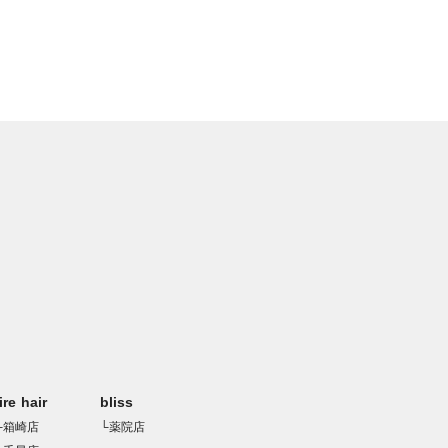
rire hair
bliss
└箱崎店
└薬院店