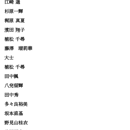
江崎 遥
杉原一輝
梶原 真夏
濱田 翔子
植松 千尋
藤澤 瑠莉華
大士
植松 千尋
田中楓
八兒留輝
田中秀
多々良裕美
坂本直基
野見山桂衣