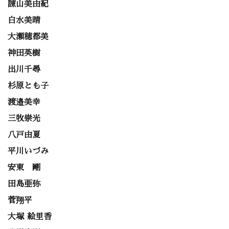
諌山美由紀
白水美晴
大瀬穂都美
神田英樹
出川千尋
杉原とも子
渡邉美幸
三牧崇光
八戸由夏
平川いづみ
安東 剛
田島亜弥
菅翔平
大塚 絵里香