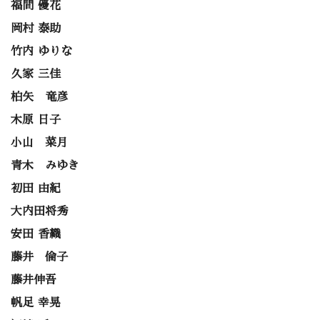
福間 優花
岡村 泰助
竹内 ゆりな
久家 三佳
柏矢 竜彦
木原 日子
小山 菜月
青木 みゆき
初田 由紀
大内田将秀
安田 香織
藤井 倫子
藤井伸吾
帆足 幸晃