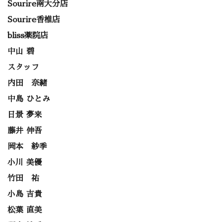
Sourire南大分店
Sourire香椎店
bliss薬院店
中山 碧
スタッフ
内田 奈緒
中島 ひとみ
日景 夢来
藤井 伸吾
岡本 紗季
小川 美優
竹田 祐
小島 吉貴
松葉 直美