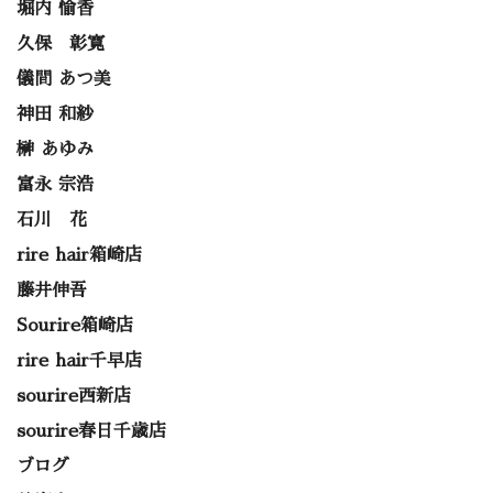
堀内 愉香
久保 彰寛
儀間 あつ美
神田 和紗
榊 あゆみ
富永 宗浩
石川 花
rire hair箱崎店
藤井伸吾
Sourire箱崎店
rire hair千早店
sourire西新店
sourire春日千歳店
ブログ