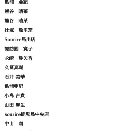
亀浦 亜紀
熊谷 晴菜
熊谷 晴菜
辻塚 絵里奈
Sourire馬出店
諏訪園 寛子
永崎 紗矢香
久冨真瑚
石井 美華
亀浦亜紀
小島 吉貴
山田 響生
sourire鹿児島中央店
中山 碧