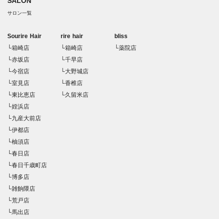
SALON
サロン一覧
Sourire Hair
rire hair
bliss
└箱崎店
└箱崎店
└薬院店
└赤坂店
└千早店
└今宿店
└大野城店
└室見店
└香椎店
└東比恵店
└久留米店
└姪浜店
└九産大前店
└伊都店
└柚須店
└春日店
└春日千歳町店
└博多店
└雑餉隈店
└荒戸店
└馬出店