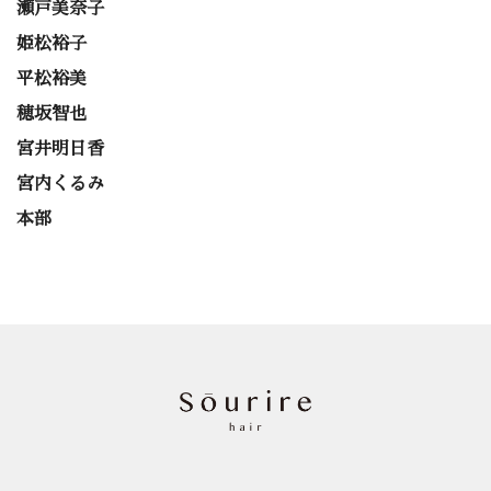
瀬戸美奈子
姫松裕子
平松裕美
穂坂智也
宮井明日香
宮内くるみ
本部