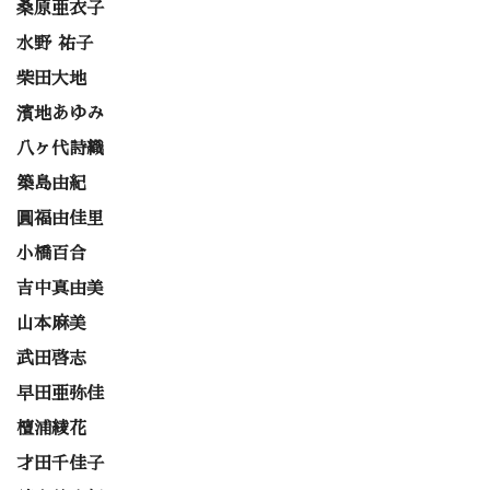
桑原亜衣子
水野 祐子
柴田大地
濱地あゆみ
八ヶ代詩織
築島由紀
圓福由佳里
小橋百合
吉中真由美
山本麻美
武田啓志
早田亜弥佳
檀浦綾花
才田千佳子