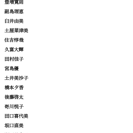
豊増寛則
副島理恵
臼井由美
土屋菜津美
住吉惇哉
久富大輝
田村佳子
宮島優
土井美沙子
橋本夕香
後藤啓太
嵜川悦子
田口喜代美
坂口直美