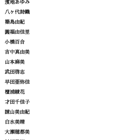
濱地あゆみ
八ヶ代詩織
築島由紀
圓福由佳里
小橋百合
吉中真由美
山本麻美
武田啓志
早田亜弥佳
檀浦綾花
才田千佳子
諌山美由紀
白水美晴
大瀬穂都美