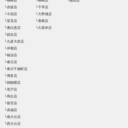
└箱崎店
└箱崎店
└薬院店
└赤坂店
└千早店
└今宿店
└大野城店
└室見店
└香椎店
└東比恵店
└久留米店
└姪浜店
└九産大前店
└伊都店
└柚須店
└春日店
└春日千歳町店
└博多店
└雑餉隈店
└荒戸店
└馬出店
└新宮店
└高城店
└南大分店
└西大分店