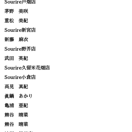
Sourire戸畑店
茅野 美咲
重松 美紀
Sourire新宮店
新藤 麻衣
Sourire野芥店
武田 英紀
Sourire久留米花畑店
Sourire小倉店
高見 真紀
眞鍋 あかり
亀浦 亜紀
熊谷 晴菜
熊谷 晴菜