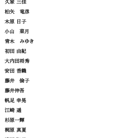
久家 三佳
柏矢 竜彦
木原 日子
小山 菜月
青木 みゆき
初田 由紀
大内田将秀
安田 香織
藤井 倫子
藤井伸吾
帆足 幸晃
江崎 遥
杉原一輝
梶原 真夏