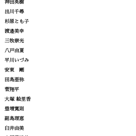
神田英樹
出川千尋
杉原とも子
渡邉美幸
三牧崇光
八戸由夏
平川いづみ
安東 剛
田島亜弥
菅翔平
大塚 絵里香
豊増寛則
副島理恵
臼井由美