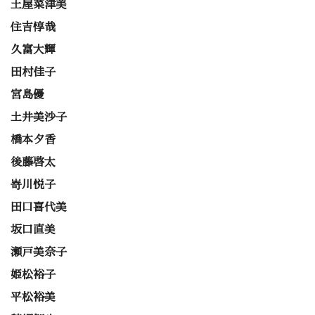
土屋菜津美
住吉惇哉
久富大輝
田村佳子
宮島優
土井美沙子
橋本夕香
後藤啓太
嵜川悦子
田口喜代美
坂口直美
瀬戸美奈子
姫松裕子
平松裕美