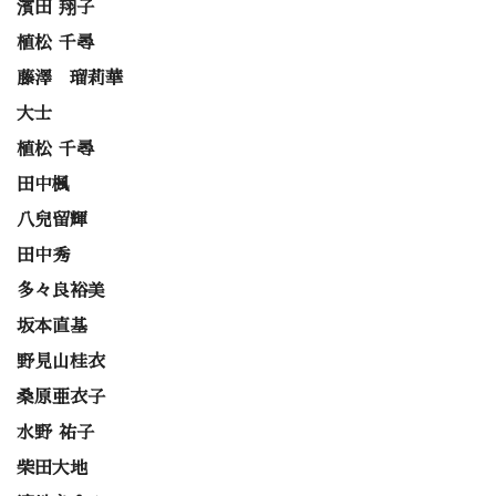
濱田 翔子
植松 千尋
藤澤 瑠莉華
大士
植松 千尋
田中楓
八兒留輝
田中秀
多々良裕美
坂本直基
野見山桂衣
桑原亜衣子
水野 祐子
柴田大地