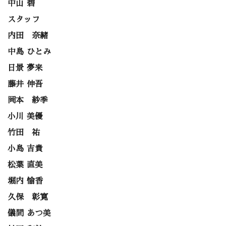
中山 碧
スタッフ
内田 奈緒
中島 ひとみ
日景 夢来
藤井 伸吾
岡本 紗季
小川 美優
竹田 祐
小島 吉貴
松葉 直美
堀内 愉香
久保 彰寛
儀間 あつ美