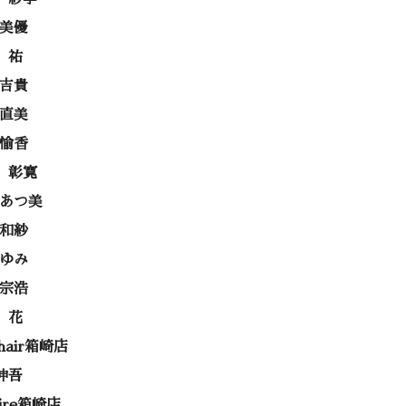
 美優
 祐
 吉貴
 直美
 愉香
 彰寛
 あつ美
 和紗
あゆみ
 宗浩
 花
 hair箱崎店
伸吾
rire箱崎店