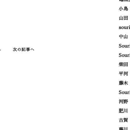
小島
山田
sou
中山
Sou
へ
次の記事へ
Sou
柴田
平河
藤木
Sou
河野
肥川
古賀
藤川