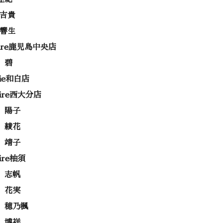
 吉貴
 響生
rire鹿児島中央店
 碧
rie和白店
rire西大分店
 陽子
 綾花
 靖子
rire柚須
 志帆
 花実
 穂乃楓
 博祥