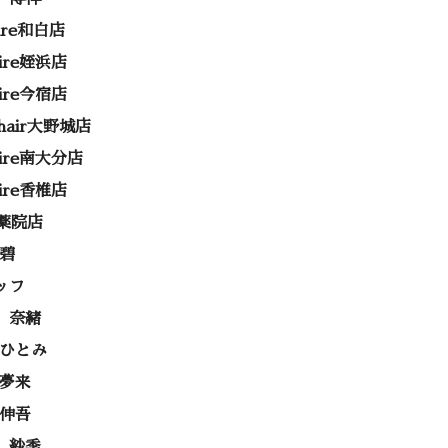
rire和白店
rire姪浜店
rire今宿店
e hair大野城店
rire南大分店
rire香椎店
ss薬院店
 碧
ッフ
 奈緒
 ひとみ
 夢来
 伸吾
 紗季