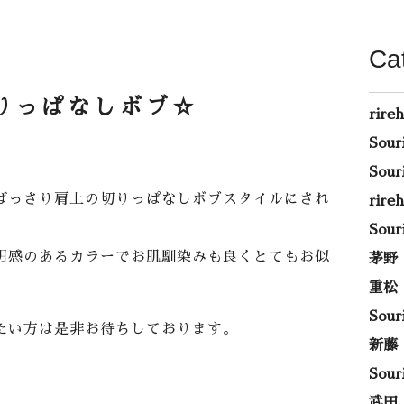
Ca
りっぱなしボブ☆
rire
Sou
Sou
ばっさり肩上の切りっぱなしボブスタイルにされ
rir
Sou
明感のあるカラーでお肌馴染みも良くとてもお似
茅野
重松
Sou
たい方は是非お待ちしております。
新藤
Sou
武田