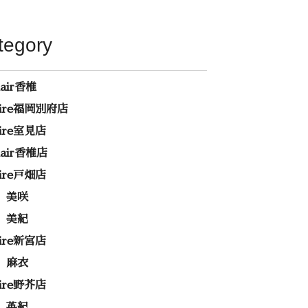
tegory
hair香椎
rire福岡別府店
rire室見店
ehair香椎店
rire戸畑店
 美咲
 美紀
rire新宮店
 麻衣
rire野芥店
 英紀