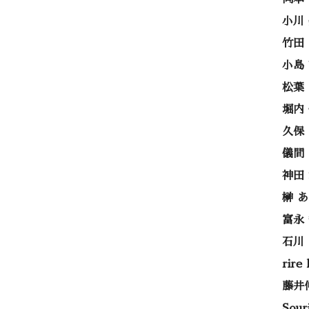
小川
竹田
小島
松葉
堀内
久保
儀間
神田
榊 
富永
石川
rire
藤井
Sou