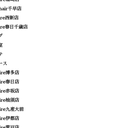
 hair千早店
rire西新店
rire春日千歳店
グ
室
テ
ース
rire博多店
rire春日店
rire赤坂店
rire柚須店
rire九産大前
rire伊都店
rire荒戸店