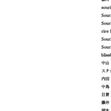
sou
Sou
Sou
rir
Sou
Sou
bli
中山
スタ
内田
中島
日景
藤井
岡本