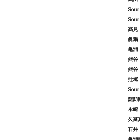
Sou
Sou
高見
眞鍋
亀浦
熊谷
熊谷
辻塚
Sou
諏訪
永崎
久冨
石井
亀浦