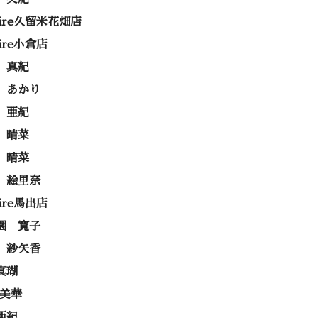
rire久留米花畑店
rire小倉店
 真紀
 あかり
 亜紀
 晴菜
 晴菜
 絵里奈
rire馬出店
園 寛子
 紗矢香
真瑚
 美華
亜紀