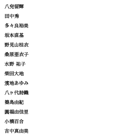
八兒留輝
田中秀
多々良裕美
坂本直基
野見山桂衣
桑原亜衣子
水野 祐子
柴田大地
濱地あゆみ
八ヶ代詩織
築島由紀
圓福由佳里
小橋百合
吉中真由美