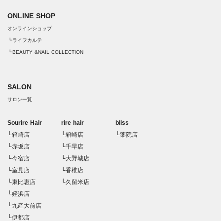
ONLINE SHOP
オンラインショップ
┗ライフカルテ
┗BEAUTY &NAIL COLLECTION
SALON
サロン一覧
Sourire Hair
rire hair
bliss
└箱崎店
└箱崎店
└薬院店
└赤坂店
└千早店
└今宿店
└大野城店
└室見店
└香椎店
└東比恵店
└久留米店
└姪浜店
└九産大前店
└伊都店