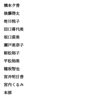
橋本夕香
後藤啓太
嵜川悦子
田口喜代美
坂口直美
瀬戸美奈子
姫松裕子
平松裕美
穂坂智也
宮井明日香
宮内くるみ
本部