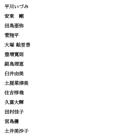
平川いづみ
安東 剛
田島亜弥
菅翔平
大塚 絵里香
豊増寛則
副島理恵
臼井由美
土屋菜津美
住吉惇哉
久富大輝
田村佳子
宮島優
土井美沙子