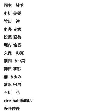
岡本 紗季
小川 美優
竹田 祐
小島 吉貴
松葉 直美
堀内 愉香
久保 彰寛
儀間 あつ美
神田 和紗
榊 あゆみ
富永 宗浩
石川 花
rire hair箱崎店
藤井伸吾