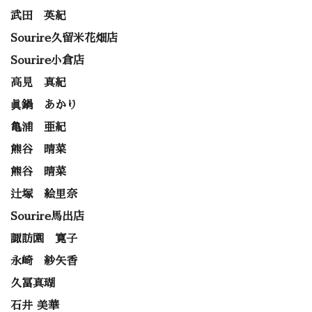
武田 英紀
Sourire久留米花畑店
Sourire小倉店
高見 真紀
眞鍋 あかり
亀浦 亜紀
熊谷 晴菜
熊谷 晴菜
辻塚 絵里奈
Sourire馬出店
諏訪園 寛子
永崎 紗矢香
久冨真瑚
石井 美華