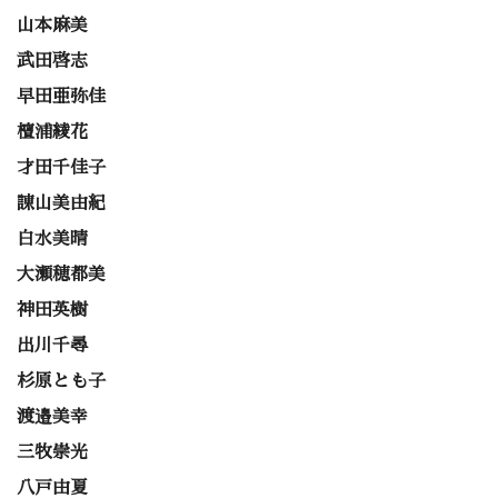
山本麻美
武田啓志
早田亜弥佳
檀浦綾花
才田千佳子
諌山美由紀
白水美晴
大瀬穂都美
神田英樹
出川千尋
杉原とも子
渡邉美幸
三牧崇光
八戸由夏