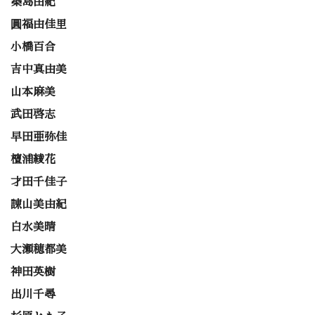
築島由紀
圓福由佳里
小橋百合
吉中真由美
山本麻美
武田啓志
早田亜弥佳
檀浦綾花
才田千佳子
諌山美由紀
白水美晴
大瀬穂都美
神田英樹
出川千尋