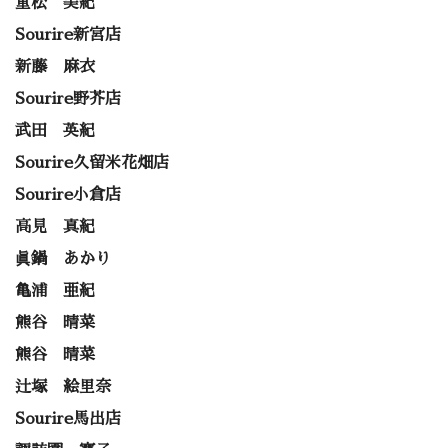
重松 美紀
Sourire新宮店
新藤 麻衣
Sourire野芥店
武田 英紀
Sourire久留米花畑店
Sourire小倉店
高見 真紀
眞鍋 あかり
亀浦 亜紀
熊谷 晴菜
熊谷 晴菜
辻塚 絵里奈
Sourire馬出店