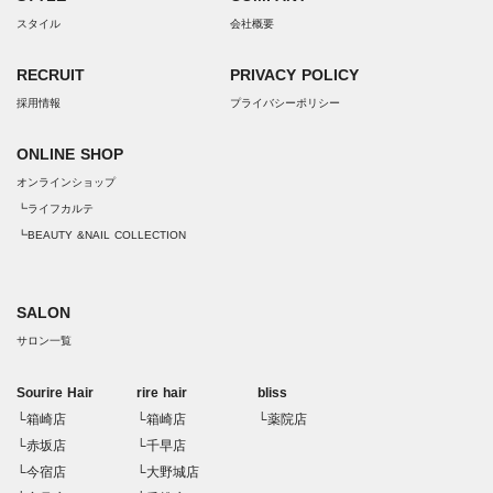
スタイル
会社概要
RECRUIT
PRIVACY POLICY
採用情報
プライバシーポリシー
ONLINE SHOP
オンラインショップ
┗ライフカルテ
┗BEAUTY &NAIL COLLECTION
SALON
サロン一覧
Sourire Hair
rire hair
bliss
└箱崎店
└箱崎店
└薬院店
└赤坂店
└千早店
└今宿店
└大野城店