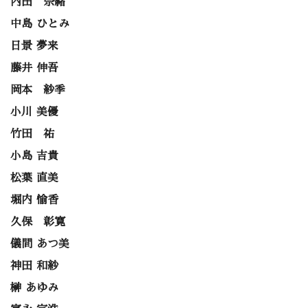
内田 奈緒
中島 ひとみ
日景 夢来
藤井 伸吾
岡本 紗季
小川 美優
竹田 祐
小島 吉貴
松葉 直美
堀内 愉香
久保 彰寛
儀間 あつ美
神田 和紗
榊 あゆみ