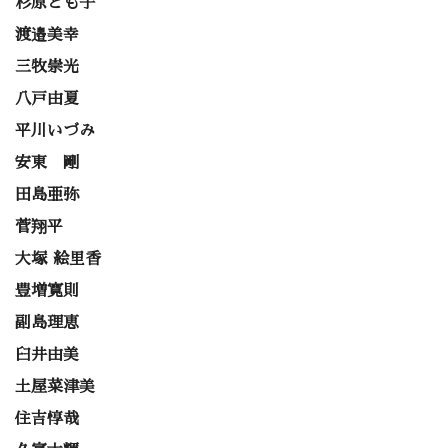
杉原とも子
渡邉美幸
三牧崇光
八戸由夏
平川いづみ
安東 剛
田島亜弥
菅翔平
大塚 絵里香
豊増寛則
副島理恵
臼井由美
土屋菜津美
住吉惇哉