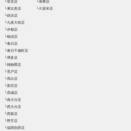
└室見店
└香椎店
└東比恵店
└久留米店
└姪浜店
└九産大前店
└伊都店
└柚須店
└春日店
└春日千歳町店
└博多店
└雑餉隈店
└荒戸店
└馬出店
└新宮店
└高城店
└南大分店
└西大分店
└西新店
└野芥店
└福岡別府店