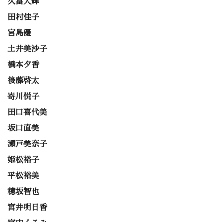
久富大輝
田村佳子
宮島優
土井美沙子
橋本夕香
後藤啓太
嵜川悦子
田口喜代美
坂口直美
瀬戸美奈子
姫松裕子
平松裕美
穂坂智也
宮井明日香