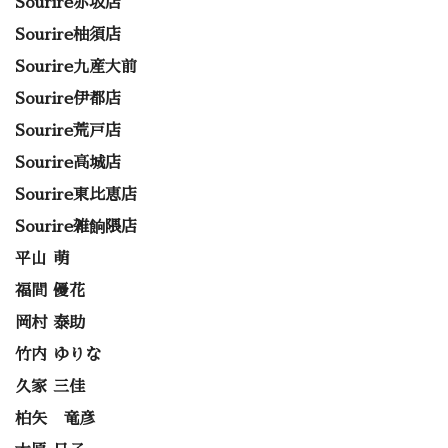
Sourire赤坂店
Sourire柚須店
Sourire九産大前
Sourire伊都店
Sourire荒戸店
Sourire高城店
Sourire東比恵店
Sourire雑餉隈店
平山 萌
福間 優花
岡村 泰助
竹内 ゆりな
久家 三佳
柏矢 竜彦