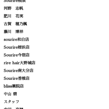
Sourire柚須
河野 志帆
肥川 花実
古賀 穂乃楓
藤川 博祥
sourire和白店
Sourire姪浜店
Sourire今宿店
rire hair大野城店
Sourire南大分店
Sourire香椎店
bliss薬院店
中山 碧
スタッフ