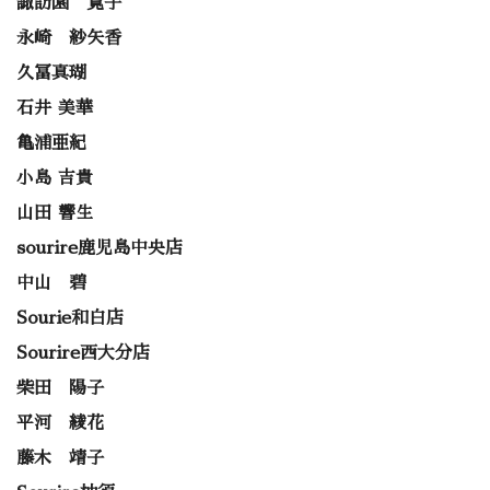
諏訪園 寛子
永崎 紗矢香
久冨真瑚
石井 美華
亀浦亜紀
小島 吉貴
山田 響生
sourire鹿児島中央店
中山 碧
Sourie和白店
Sourire西大分店
柴田 陽子
平河 綾花
藤木 靖子