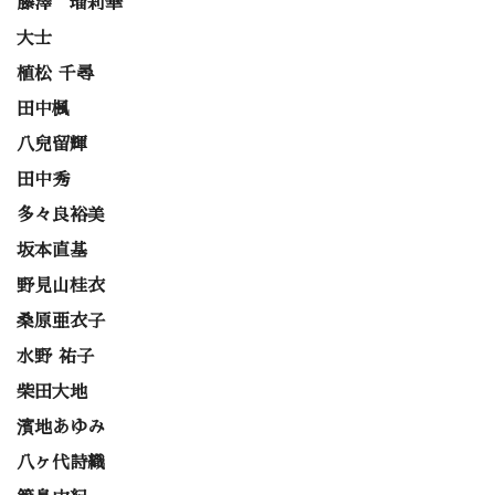
藤澤 瑠莉華
大士
植松 千尋
田中楓
八兒留輝
田中秀
多々良裕美
坂本直基
野見山桂衣
桑原亜衣子
水野 祐子
柴田大地
濱地あゆみ
八ヶ代詩織