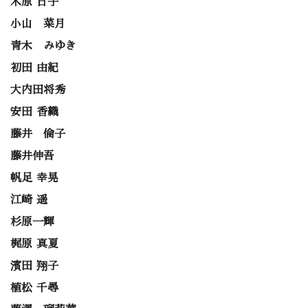
木原 日子
小山 菜月
青木 みゆき
初田 由紀
大内田将秀
安田 香織
藤井 倫子
藤井伸吾
帆足 幸晃
江崎 遥
杉原一輝
梶原 真夏
濱田 翔子
植松 千尋