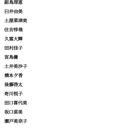
副島理恵
臼井由美
土屋菜津美
住吉惇哉
久富大輝
田村佳子
宮島優
土井美沙子
橋本夕香
後藤啓太
嵜川悦子
田口喜代美
坂口直美
瀬戸美奈子