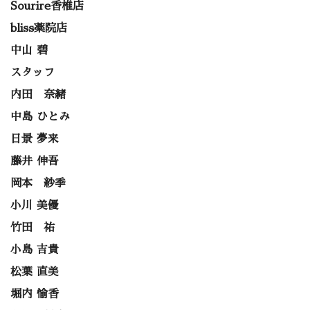
Sourire香椎店
bliss薬院店
中山 碧
スタッフ
内田 奈緒
中島 ひとみ
日景 夢来
藤井 伸吾
岡本 紗季
小川 美優
竹田 祐
小島 吉貴
松葉 直美
堀内 愉香