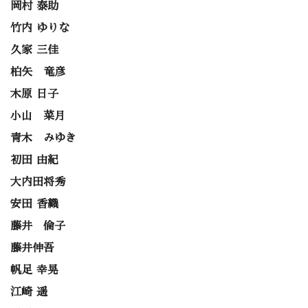
岡村 泰助
竹内 ゆりな
久家 三佳
柏矢 竜彦
木原 日子
小山 菜月
青木 みゆき
初田 由紀
大内田将秀
安田 香織
藤井 倫子
藤井伸吾
帆足 幸晃
江崎 遥