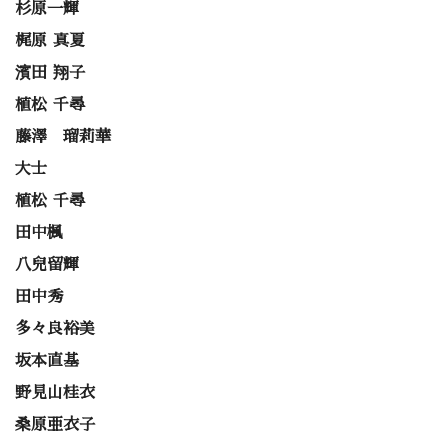
杉原一輝
梶原 真夏
濱田 翔子
植松 千尋
藤澤 瑠莉華
大士
植松 千尋
田中楓
八兒留輝
田中秀
多々良裕美
坂本直基
野見山桂衣
桑原亜衣子