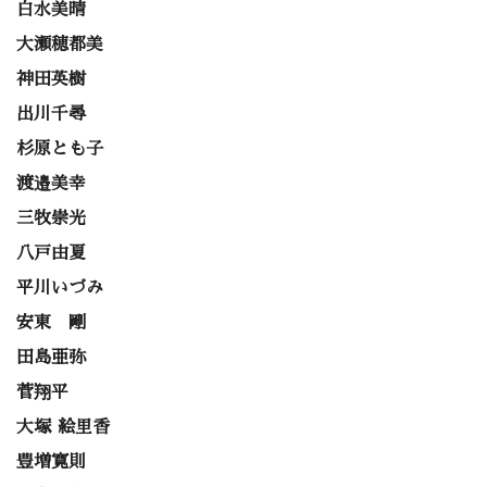
白水美晴
大瀬穂都美
神田英樹
出川千尋
杉原とも子
渡邉美幸
三牧崇光
八戸由夏
平川いづみ
安東 剛
田島亜弥
菅翔平
大塚 絵里香
豊増寛則