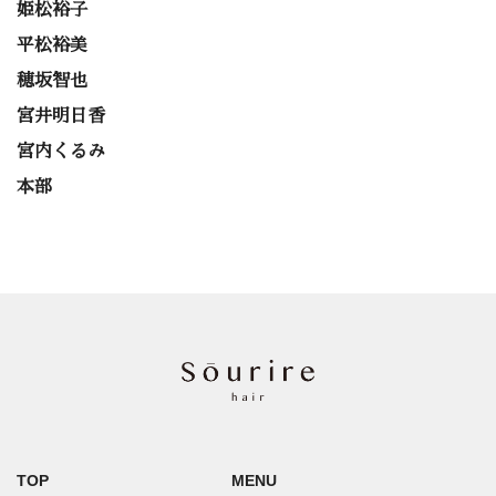
姫松裕子
平松裕美
穂坂智也
宮井明日香
宮内くるみ
本部
TOP
MENU