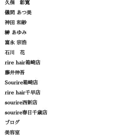
久保 彰寛
儀間 あつ美
神田 和紗
榊 あゆみ
富永 宗浩
石川 花
rire hair箱崎店
藤井伸吾
Sourire箱崎店
rire hair千早店
sourire西新店
sourire春日千歳店
ブログ
美容室