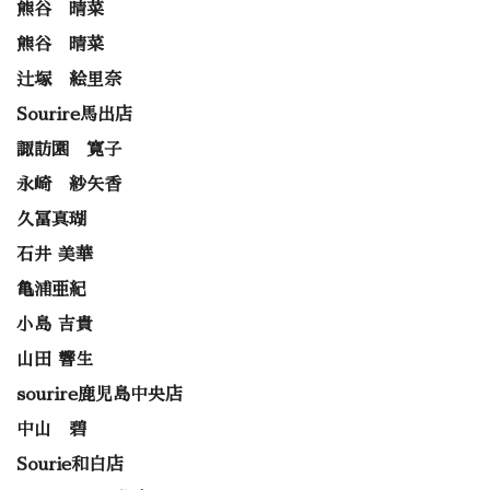
熊谷 晴菜
熊谷 晴菜
辻塚 絵里奈
Sourire馬出店
諏訪園 寛子
永崎 紗矢香
久冨真瑚
石井 美華
亀浦亜紀
小島 吉貴
山田 響生
sourire鹿児島中央店
中山 碧
Sourie和白店