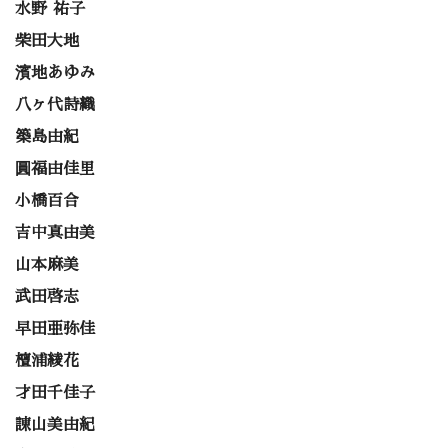
水野 祐子
柴田大地
濱地あゆみ
八ヶ代詩織
築島由紀
圓福由佳里
小橋百合
吉中真由美
山本麻美
武田啓志
早田亜弥佳
檀浦綾花
才田千佳子
諌山美由紀