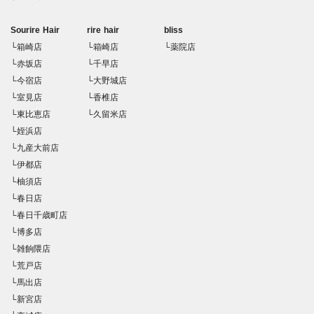
Sourire Hair
rire hair
bliss
└箱崎店
└箱崎店
└薬院店
└赤坂店
└千早店
└今宿店
└大野城店
└室見店
└香椎店
└東比恵店
└久留米店
└姪浜店
└九産大前店
└伊都店
└柚須店
└春日店
└春日千歳町店
└博多店
└雑餉隈店
└荒戸店
└馬出店
└新宮店