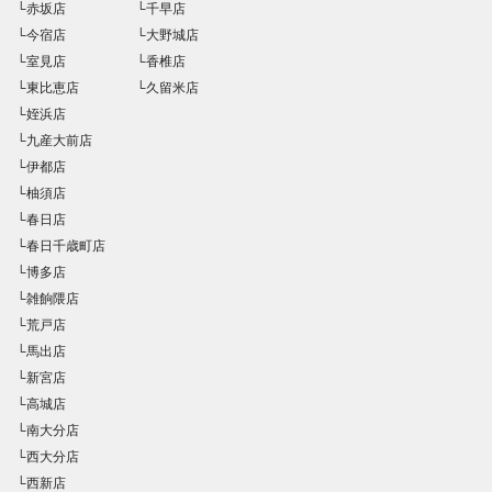
└赤坂店
└千早店
└今宿店
└大野城店
└室見店
└香椎店
└東比恵店
└久留米店
└姪浜店
└九産大前店
└伊都店
└柚須店
└春日店
└春日千歳町店
└博多店
└雑餉隈店
└荒戸店
└馬出店
└新宮店
└高城店
└南大分店
└西大分店
└西新店