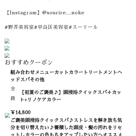
【Instagram】@sourire__noke
#野芥美容室#早良区美容室#スーリール
おすすめクーポン
組み合わせメニューカットカラートリートメントヘ
ッドスパその他
全
【初夏のご褒美♪】頭浸浴クイックスパ＋カッ
員
ト+リノケアカラー
￥14,800
ご褒美頭浸浴クイックスパ♪ストレスを解き放ち気
分を切り替えたい♪蓄積した頭皮・髪の汚れをリセ
ットしカラーの色もちをアップしたい方へオススメ