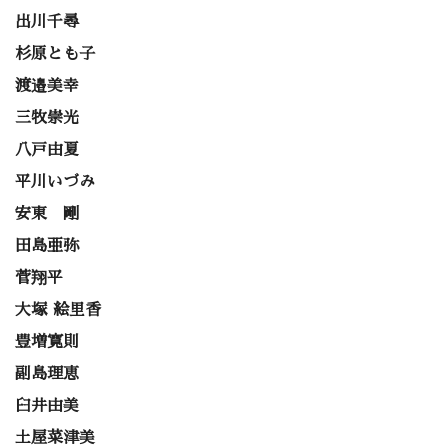
出川千尋
杉原とも子
渡邉美幸
三牧崇光
八戸由夏
平川いづみ
安東 剛
田島亜弥
菅翔平
大塚 絵里香
豊増寛則
副島理恵
臼井由美
土屋菜津美