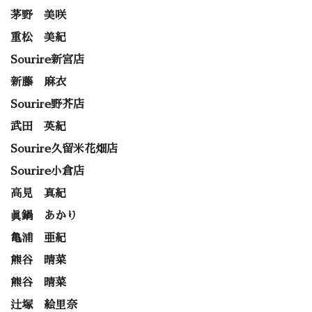
茅野 美咲
重松 美紀
Sourire新宮店
新藤 麻衣
Sourire野芥店
武田 英紀
Sourire久留米花畑店
Sourire小倉店
高見 真紀
眞鍋 あかり
亀浦 亜紀
熊谷 晴菜
熊谷 晴菜
辻塚 絵里奈