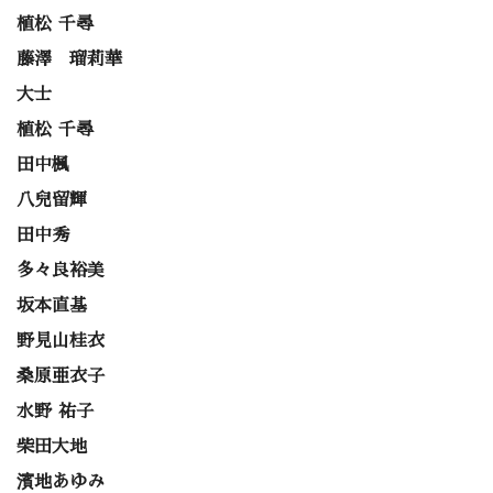
植松 千尋
藤澤 瑠莉華
大士
植松 千尋
田中楓
八兒留輝
田中秀
多々良裕美
坂本直基
野見山桂衣
桑原亜衣子
水野 祐子
柴田大地
濱地あゆみ