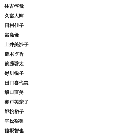
住吉惇哉
久富大輝
田村佳子
宮島優
土井美沙子
橋本夕香
後藤啓太
嵜川悦子
田口喜代美
坂口直美
瀬戸美奈子
姫松裕子
平松裕美
穂坂智也