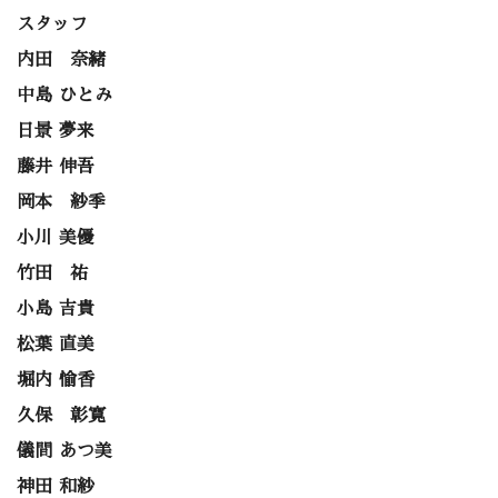
スタッフ
内田 奈緒
中島 ひとみ
日景 夢来
藤井 伸吾
岡本 紗季
小川 美優
竹田 祐
小島 吉貴
松葉 直美
堀内 愉香
久保 彰寛
儀間 あつ美
神田 和紗