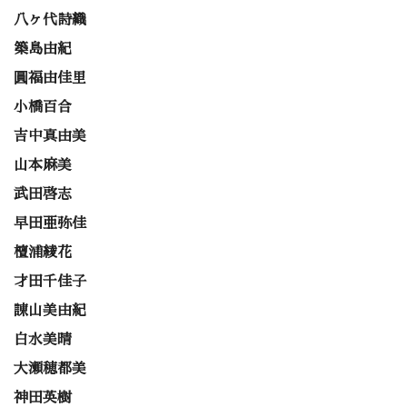
八ヶ代詩織
築島由紀
圓福由佳里
小橋百合
吉中真由美
山本麻美
武田啓志
早田亜弥佳
檀浦綾花
才田千佳子
諌山美由紀
白水美晴
大瀬穂都美
神田英樹