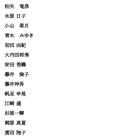
柏矢 竜彦
木原 日子
小山 菜月
青木 みゆき
初田 由紀
大内田将秀
安田 香織
藤井 倫子
藤井伸吾
帆足 幸晃
江崎 遥
杉原一輝
梶原 真夏
濱田 翔子