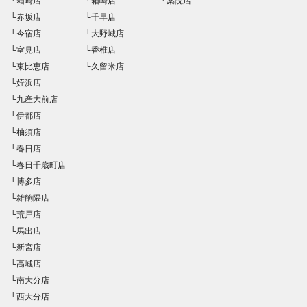
└箱崎店
└箱崎店
└薬院店
└赤坂店
└千早店
└今宿店
└大野城店
└室見店
└香椎店
└東比恵店
└久留米店
└姪浜店
└九産大前店
└伊都店
└柚須店
└春日店
└春日千歳町店
└博多店
└雑餉隈店
└荒戸店
└馬出店
└新宮店
└高城店
└南大分店
└西大分店