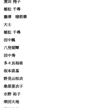
濱田 翔子
植松 千尋
藤澤 瑠莉華
大士
植松 千尋
田中楓
八兒留輝
田中秀
多々良裕美
坂本直基
野見山桂衣
桑原亜衣子
水野 祐子
柴田大地