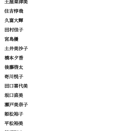
土屋菜津美
住吉惇哉
久富大輝
田村佳子
宮島優
土井美沙子
橋本夕香
後藤啓太
嵜川悦子
田口喜代美
坂口直美
瀬戸美奈子
姫松裕子
平松裕美