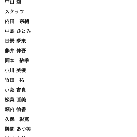
中山 碧
スタッフ
内田 奈緒
中島 ひとみ
日景 夢来
藤井 伸吾
岡本 紗季
小川 美優
竹田 祐
小島 吉貴
松葉 直美
堀内 愉香
久保 彰寛
儀間 あつ美