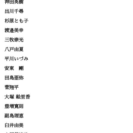
神田英樹
出川千尋
杉原とも子
渡邉美幸
三牧崇光
八戸由夏
平川いづみ
安東 剛
田島亜弥
菅翔平
大塚 絵里香
豊増寛則
副島理恵
臼井由美