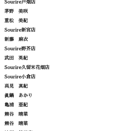
Sourire戸畑店
茅野 美咲
重松 美紀
Sourire新宮店
新藤 麻衣
Sourire野芥店
武田 英紀
Sourire久留米花畑店
Sourire小倉店
高見 真紀
眞鍋 あかり
亀浦 亜紀
熊谷 晴菜
熊谷 晴菜