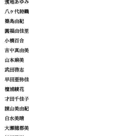
濱地あゆみ
八ヶ代詩織
築島由紀
圓福由佳里
小橋百合
吉中真由美
山本麻美
武田啓志
早田亜弥佳
檀浦綾花
才田千佳子
諌山美由紀
白水美晴
大瀬穂都美