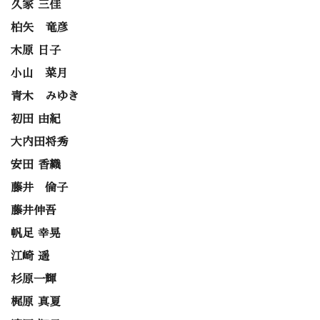
久家 三佳
柏矢 竜彦
木原 日子
小山 菜月
青木 みゆき
初田 由紀
大内田将秀
安田 香織
藤井 倫子
藤井伸吾
帆足 幸晃
江崎 遥
杉原一輝
梶原 真夏