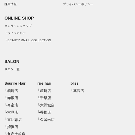
採用情報
プライバシーポリシー
ONLINE SHOP
オンラインショップ
┗ライフカルテ
┗BEAUTY &NAIL COLLECTION
SALON
サロン一覧
Sourire Hair
rire hair
bliss
└箱崎店
└箱崎店
└薬院店
└赤坂店
└千早店
└今宿店
└大野城店
└室見店
└香椎店
└東比恵店
└久留米店
└姪浜店
└九産大前店