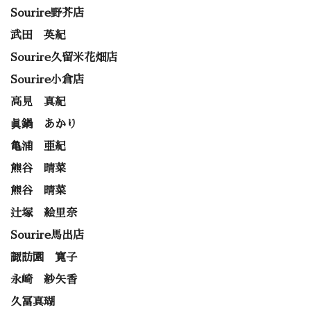
Sourire野芥店
武田 英紀
Sourire久留米花畑店
Sourire小倉店
高見 真紀
眞鍋 あかり
亀浦 亜紀
熊谷 晴菜
熊谷 晴菜
辻塚 絵里奈
Sourire馬出店
諏訪園 寛子
永崎 紗矢香
久冨真瑚