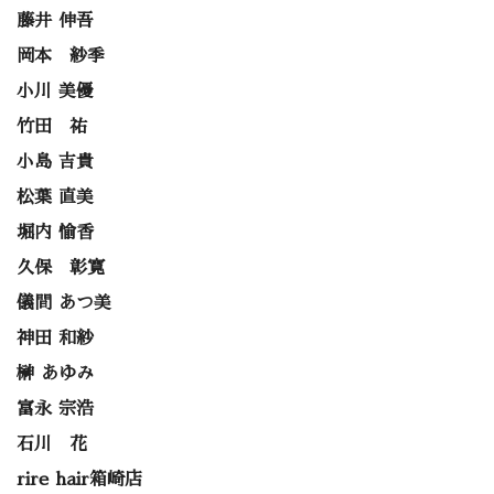
藤井 伸吾
岡本 紗季
小川 美優
竹田 祐
小島 吉貴
松葉 直美
堀内 愉香
久保 彰寛
儀間 あつ美
神田 和紗
榊 あゆみ
富永 宗浩
石川 花
rire hair箱崎店