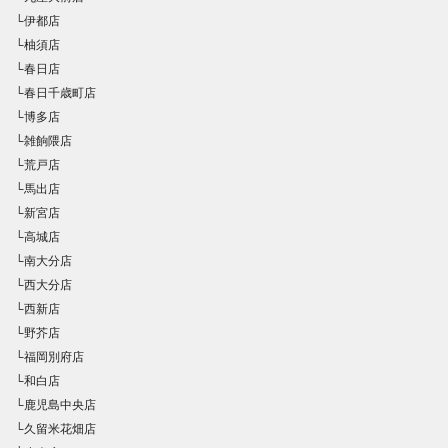
└伊都店
└柚須店
└春日店
└春日千歳町店
└博多店
└雑餉隈店
└荒戸店
└馬出店
└新宮店
└高城店
└南大分店
└西大分店
└西新店
└野芥店
└福岡別府店
└和白店
└鹿児島中央店
└久留米花畑店