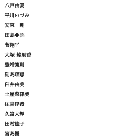
八戸由夏
平川いづみ
安東 剛
田島亜弥
菅翔平
大塚 絵里香
豊増寛則
副島理恵
臼井由美
土屋菜津美
住吉惇哉
久富大輝
田村佳子
宮島優