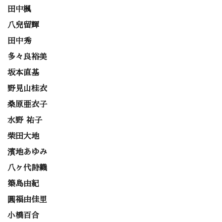
田中楓
八兒留輝
田中秀
多々良裕美
坂本直基
野見山桂衣
桑原亜衣子
水野 祐子
柴田大地
濱地あゆみ
八ヶ代詩織
築島由紀
圓福由佳里
小橋百合