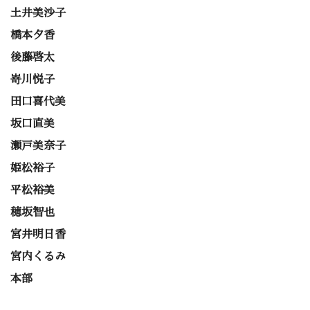
土井美沙子
橋本夕香
後藤啓太
嵜川悦子
田口喜代美
坂口直美
瀬戸美奈子
姫松裕子
平松裕美
穂坂智也
宮井明日香
宮内くるみ
本部