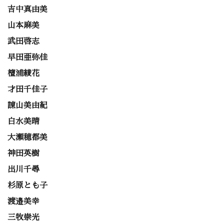
吉中真由美
山本麻美
武田啓志
早田亜弥佳
檀浦綾花
才田千佳子
諌山美由紀
白水美晴
大瀬穂都美
神田英樹
出川千尋
杉原とも子
渡邉美幸
三牧崇光