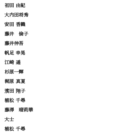
初田 由紀
大内田将秀
安田 香織
藤井 倫子
藤井伸吾
帆足 幸晃
江崎 遥
杉原一輝
梶原 真夏
濱田 翔子
植松 千尋
藤澤 瑠莉華
大士
植松 千尋