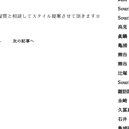
Sou
髪質と相談してスタイル提案させて頂きます☆
Sou
高見
眞鍋
へ
次の記事へ
亀浦
熊谷
熊谷
辻塚
Sou
諏訪
永崎
久冨
石井
亀浦