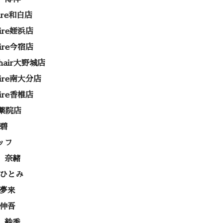
rire和白店
rire姪浜店
rire今宿店
e hair大野城店
rire南大分店
rire香椎店
ss薬院店
 碧
ッフ
 奈緒
 ひとみ
 夢来
 伸吾
 紗季