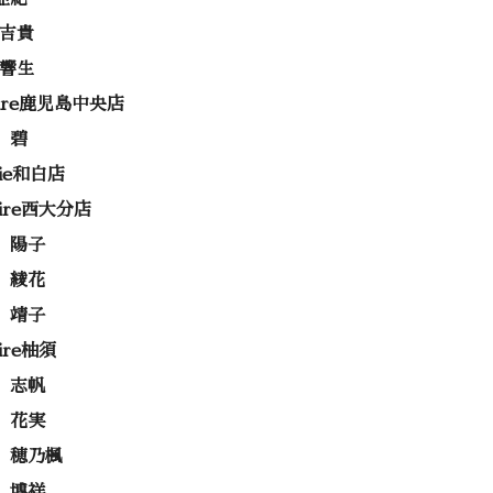
 吉貴
 響生
rire鹿児島中央店
 碧
rie和白店
rire西大分店
 陽子
 綾花
 靖子
rire柚須
 志帆
 花実
 穂乃楓
 博祥