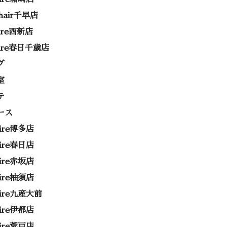
 hair千早店
rire西新店
rire春日千歳店
グ
室
テ
ース
rire博多店
rire春日店
rire赤坂店
rire柚須店
rire九産大前
rire伊都店
rire荒戸店