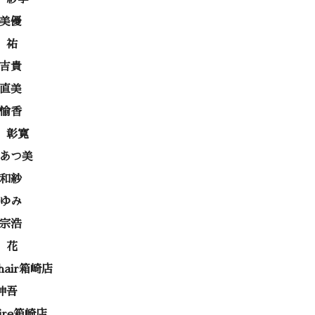
 美優
 祐
 吉貴
 直美
 愉香
 彰寛
 あつ美
 和紗
あゆみ
 宗浩
 花
 hair箱崎店
伸吾
rire箱崎店