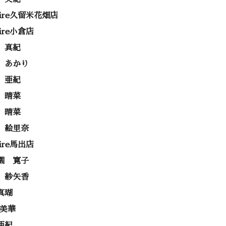
rire久留米花畑店
rire小倉店
 真紀
 あかり
 亜紀
 晴菜
 晴菜
 絵里奈
rire馬出店
園 寛子
 紗矢香
真瑚
 美華
亜紀