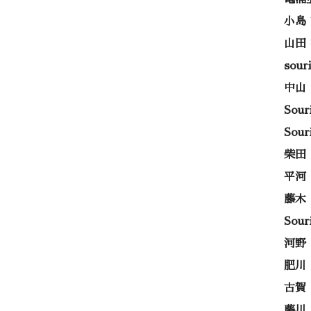
小島
山田
sou
中山
Sou
Sou
柴田
平河
藤木
Sou
河野
肥川
古賀
藤川