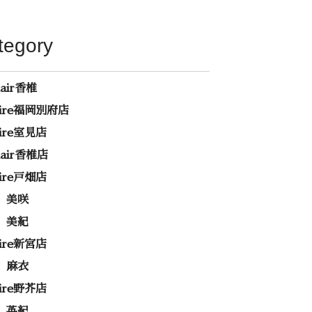
tegory
hair香椎
rire福岡別府店
rire室見店
ehair香椎店
rire戸畑店
 美咲
 美紀
rire新宮店
 麻衣
rire野芥店
 英紀