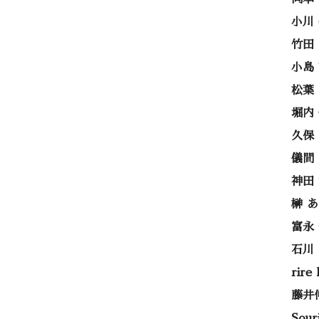
小川
竹田
小島
松葉
堀内
久保
儀間
神田
榊 
富永
石川
rire
藤井
Sou