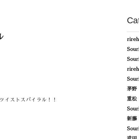
Ca
ル
rire
Sou
Sou
rir
Sou
茅野
重松
ツイストスパイラル！！
Sou
新藤
Sou
武田