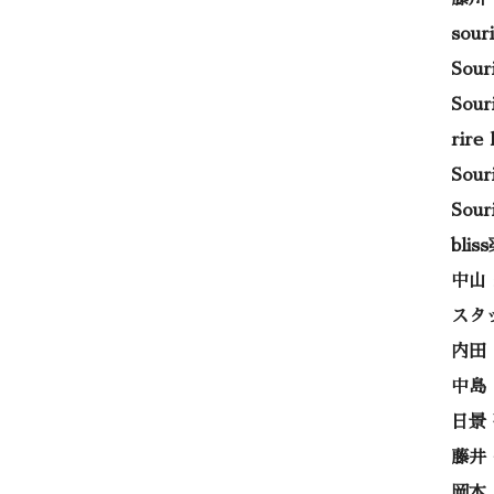
sou
Sou
Sou
rir
Sou
Sou
bli
中山
スタ
内田
中島
日景
藤井
岡本