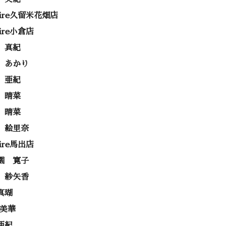
rire久留米花畑店
rire小倉店
 真紀
 あかり
 亜紀
 晴菜
 晴菜
 絵里奈
rire馬出店
園 寛子
 紗矢香
真瑚
 美華
亜紀