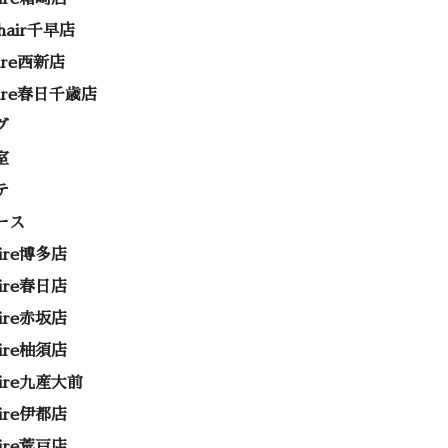
 hair千早店
rire西新店
rire春日千歳店
グ
室
テ
ース
rire博多店
rire春日店
rire赤坂店
rire柚須店
rire九産大前
rire伊都店
rire荒戸店