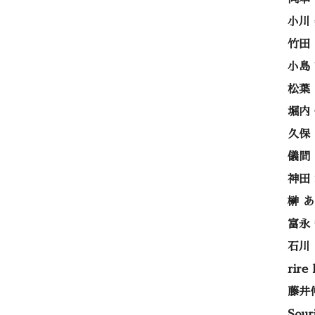
小川
竹田
小島
松葉
堀内
久保
儀間
神田
榊 
富永
石川
rire
藤井
Sou