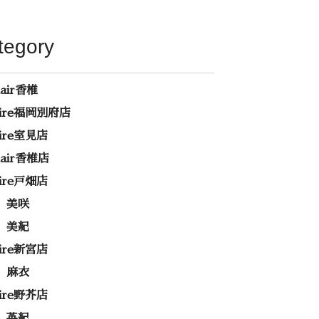
tegory
hair香椎
rire福岡別府店
rire室見店
ehair香椎店
rire戸畑店
 美咲
 美紀
rire新宮店
 麻衣
rire野芥店
 英紀