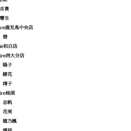
 吉貴
 響生
rire鹿児島中央店
 碧
rie和白店
rire西大分店
 陽子
 綾花
 靖子
rire柚須
 志帆
 花実
 穂乃楓
 博祥