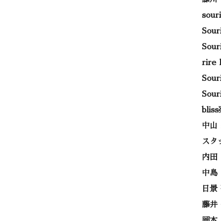
sou
Sou
Sou
rir
Sou
Sou
bli
中山
スタ
内田
中島
日景
藤井
岡本