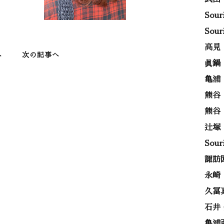
Sou
Sou
高見
へ
次の記事へ
眞鍋
亀浦
熊谷
熊谷
辻塚
Sou
諏訪
永崎
久冨
石井
亀浦