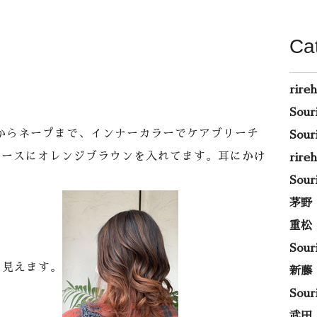
Ca
rire
Sou
からネープまで、インナーカラーでケアブリーチ
Sou
ベースにオレンジブラウンを入れてます。耳にかけ
rir
Sou
茅野
重松
Sou
く見えます。
新藤
Sou
武田