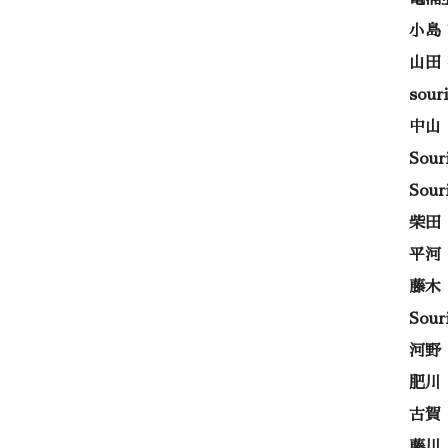
小島
山田
sou
中山
Sou
Sou
柴田
平河
藤木
Sou
河野
肥川
古賀
藤川