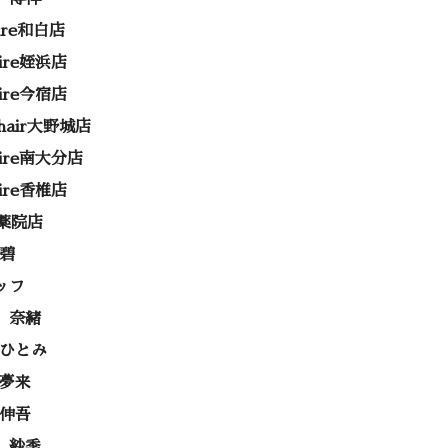
rire和白店
rire姪浜店
rire今宿店
e hair大野城店
rire南大分店
rire香椎店
ss薬院店
 碧
ッフ
 奈緒
 ひとみ
 夢来
 伸吾
 紗季