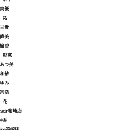
 美優
 祐
 吉貴
 直美
 愉香
 彰寛
 あつ美
 和紗
あゆみ
 宗浩
 花
 hair箱崎店
伸吾
rire箱崎店