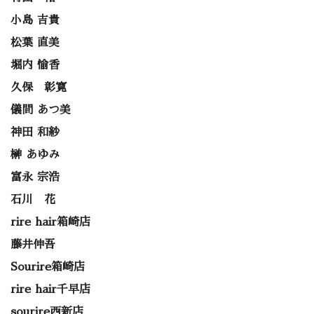
小島 吉貴
松葉 直美
堀内 愉香
久保 彰寛
儀間 あつ美
神田 和紗
榊 あゆみ
富永 宗浩
石川 花
rire hair箱崎店
藤井伸吾
Sourire箱崎店
rire hair千早店
sourire西新店