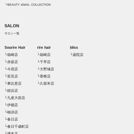
┗BEAUTY &NAIL COLLECTION
SALON
サロン一覧
Sourire Hair
rire hair
bliss
└箱崎店
└箱崎店
└薬院店
└赤坂店
└千早店
└今宿店
└大野城店
└室見店
└香椎店
└東比恵店
└久留米店
└姪浜店
└九産大前店
└伊都店
└柚須店
└春日店
└春日千歳町店
└博多店