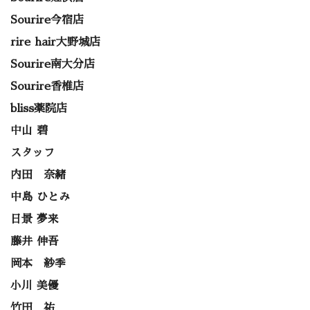
Sourire今宿店
rire hair大野城店
Sourire南大分店
Sourire香椎店
bliss薬院店
中山 碧
スタッフ
内田 奈緒
中島 ひとみ
日景 夢来
藤井 伸吾
岡本 紗季
小川 美優
竹田 祐