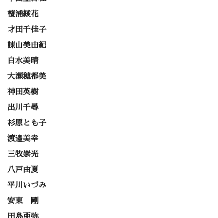
檀浦綾花
才田千佳子
諌山美由紀
白水美晴
大瀬穂都美
神田英樹
出川千尋
杉原とも子
渡邉美幸
三牧崇光
八戸由夏
平川いづみ
安東 剛
田島亜弥