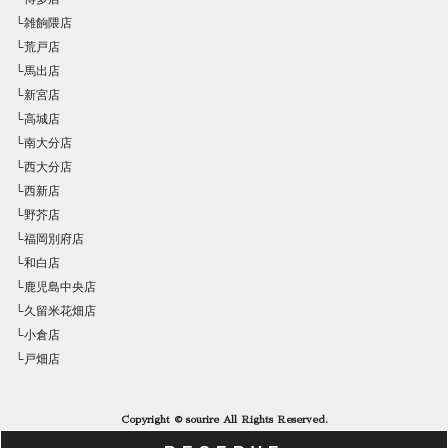
└雑餉隈店
└荒戸店
└馬出店
└新宮店
└高城店
└南大分店
└西大分店
└西新店
└野芥店
└福岡別府店
└和白店
└鹿児島中央店
└久留米花畑店
└小倉店
└戸畑店
Copyright © sourire All Rights Reserved.