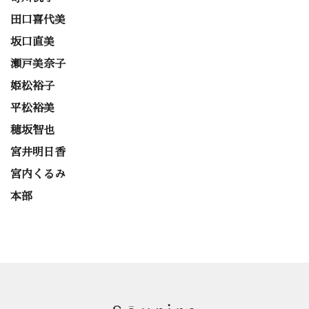
田口喜代美
坂口直美
瀬戸美奈子
姫松裕子
平松裕美
穂坂智也
宮井明日香
宮内くるみ
本部