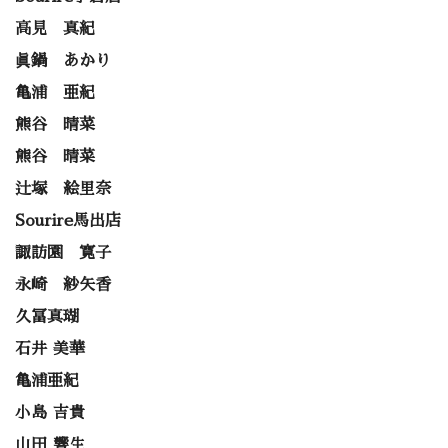
高見 真紀
眞鍋 あかり
亀浦 亜紀
熊谷 晴菜
熊谷 晴菜
辻塚 絵里奈
Sourire馬出店
諏訪園 寛子
永崎 紗矢香
久冨真瑚
石井 美華
亀浦亜紀
小島 吉貴
山田 響生