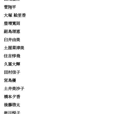
菅翔平
大塚 絵里香
豊増寛則
副島理恵
臼井由美
土屋菜津美
住吉惇哉
久富大輝
田村佳子
宮島優
土井美沙子
橋本夕香
後藤啓太
嵜川悦子