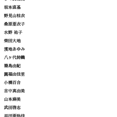
坂本直基
野見山桂衣
桑原亜衣子
水野 祐子
柴田大地
濱地あゆみ
八ヶ代詩織
築島由紀
圓福由佳里
小橋百合
吉中真由美
山本麻美
武田啓志
早田亜弥佳