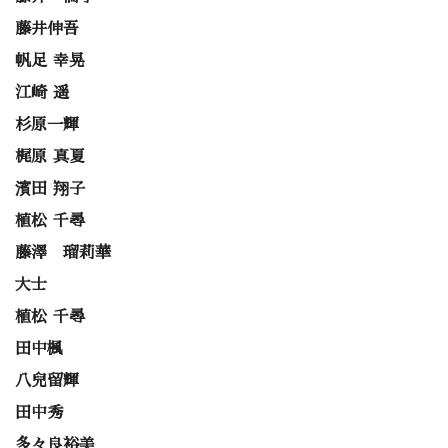
藤井伸吾
帆足 幸晃
江崎 遥
杉原一輝
梶原 真夏
濱田 翔子
植松 千尋
藤澤 瑠莉華
大士
植松 千尋
田中楓
八兒留輝
田中秀
多々良裕美