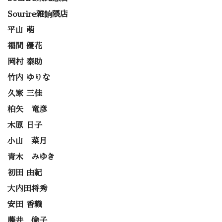
Sourire雑餉隈店
平山 萌
福間 優花
岡村 泰助
竹内 ゆりな
久家 三佳
柏矢 竜彦
木原 日子
小山 菜月
青木 みゆき
初田 由紀
大内田将秀
安田 香織
藤井 倫子