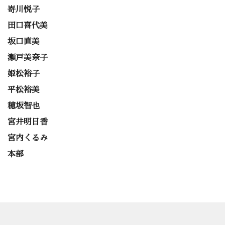
嵜川悦子
田口喜代美
坂口直美
瀬戸美奈子
姫松裕子
平松裕美
穂坂智也
宮井明日香
宮内くるみ
本部