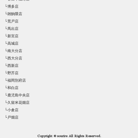
└博多店
└雑餉隈店
└荒戸店
└馬出店
└新宮店
└高城店
└南大分店
└西大分店
└西新店
└野芥店
└福岡別府店
└和白店
└鹿児島中央店
└久留米花畑店
└小倉店
└戸畑店
Copyright © sourire All Rights Reserved.