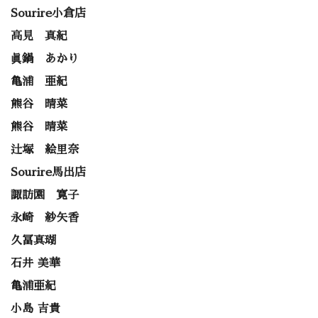
Sourire小倉店
高見 真紀
眞鍋 あかり
亀浦 亜紀
熊谷 晴菜
熊谷 晴菜
辻塚 絵里奈
Sourire馬出店
諏訪園 寛子
永崎 紗矢香
久冨真瑚
石井 美華
亀浦亜紀
小島 吉貴