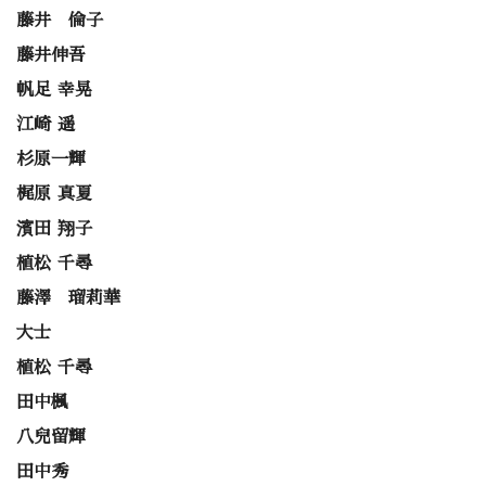
藤井 倫子
藤井伸吾
帆足 幸晃
江崎 遥
杉原一輝
梶原 真夏
濱田 翔子
植松 千尋
藤澤 瑠莉華
大士
植松 千尋
田中楓
八兒留輝
田中秀