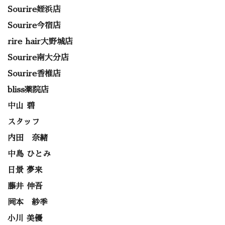
Sourire姪浜店
Sourire今宿店
rire hair大野城店
Sourire南大分店
Sourire香椎店
bliss薬院店
中山 碧
スタッフ
内田 奈緒
中島 ひとみ
日景 夢来
藤井 伸吾
岡本 紗季
小川 美優