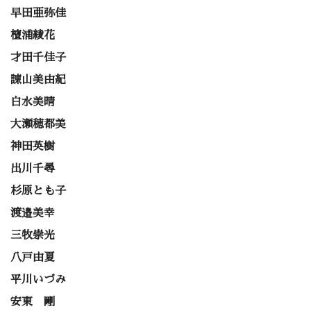
早田亜弥佳
檀浦綾花
才田千佳子
諌山美由紀
白水美晴
大瀬穂都美
神田英樹
出川千尋
杉原とも子
渡邉美幸
三牧崇光
八戸由夏
平川いづみ
安東 剛