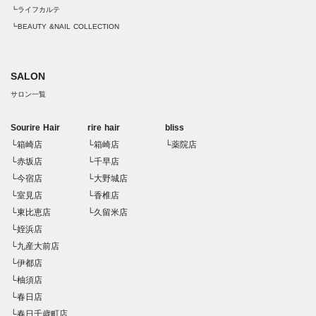
┗ライフカルテ
┗BEAUTY &NAIL COLLECTION
SALON
サロン一覧
Sourire Hair
rire hair
bliss
└箱崎店
└箱崎店
└薬院店
└赤坂店
└千早店
└今宿店
└大野城店
└室見店
└香椎店
└東比恵店
└久留米店
└姪浜店
└九産大前店
└伊都店
└柚須店
└春日店
└春日千歳町店