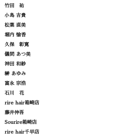
竹田 祐
小島 吉貴
松葉 直美
堀内 愉香
久保 彰寛
儀間 あつ美
神田 和紗
榊 あゆみ
富永 宗浩
石川 花
rire hair箱崎店
藤井伸吾
Sourire箱崎店
rire hair千早店