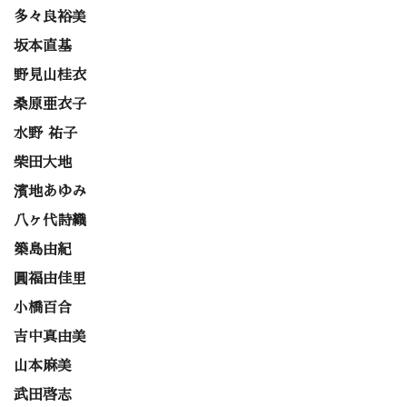
多々良裕美
坂本直基
野見山桂衣
桑原亜衣子
水野 祐子
柴田大地
濱地あゆみ
八ヶ代詩織
築島由紀
圓福由佳里
小橋百合
吉中真由美
山本麻美
武田啓志