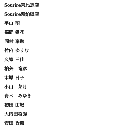
Sourire東比恵店
Sourire雑餉隈店
平山 萌
福間 優花
岡村 泰助
竹内 ゆりな
久家 三佳
柏矢 竜彦
木原 日子
小山 菜月
青木 みゆき
初田 由紀
大内田将秀
安田 香織