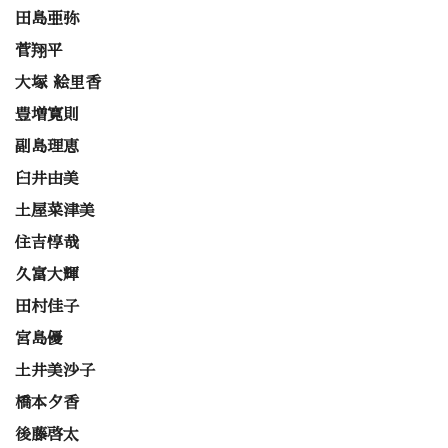
田島亜弥
菅翔平
大塚 絵里香
豊増寛則
副島理恵
臼井由美
土屋菜津美
住吉惇哉
久富大輝
田村佳子
宮島優
土井美沙子
橋本夕香
後藤啓太