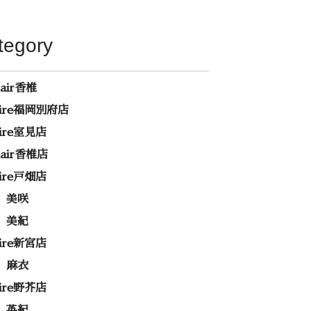
tegory
hair香椎
rire福岡別府店
rire室見店
ehair香椎店
rire戸畑店
 美咲
 美紀
rire新宮店
 麻衣
rire野芥店
 英紀