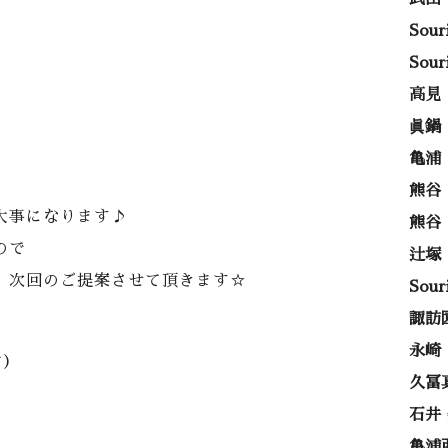
Sou
Sou
高見
眞鍋
亀浦
熊谷
大事になります♪
熊谷
ので
辻塚
、次回のご提案させて頂きます☆
Sou
諏訪
永崎
)
久冨
石井
亀浦