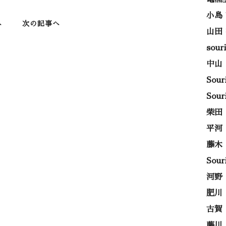
小島
へ
次の記事へ
山田
sou
中山
Sou
Sou
柴田
平河
藤木
Sou
河野
肥川
古賀
藤川