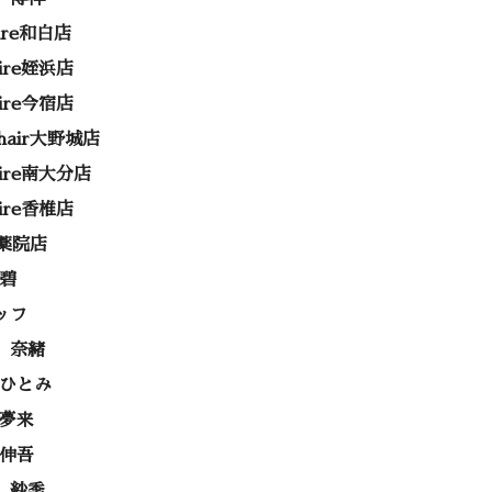
rire和白店
rire姪浜店
rire今宿店
e hair大野城店
rire南大分店
rire香椎店
ss薬院店
 碧
ッフ
 奈緒
 ひとみ
 夢来
 伸吾
 紗季