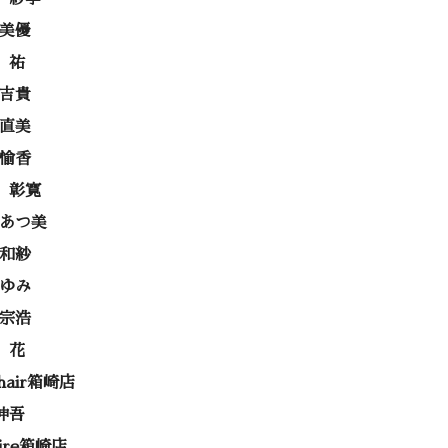
 美優
 祐
 吉貴
 直美
 愉香
 彰寛
 あつ美
 和紗
あゆみ
 宗浩
 花
 hair箱崎店
伸吾
rire箱崎店