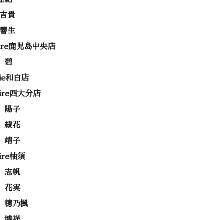
 吉貴
 響生
rire鹿児島中央店
 碧
rie和白店
rire西大分店
 陽子
 綾花
 靖子
rire柚須
 志帆
 花実
 穂乃楓
 博祥