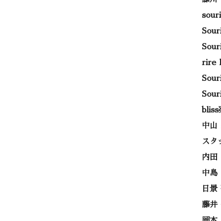
sou
Sou
Sou
rir
Sou
Sou
bli
中山
スタ
内田
中島
日景
藤井
岡本