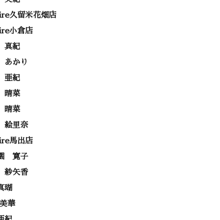
rire久留米花畑店
rire小倉店
 真紀
 あかり
 亜紀
 晴菜
 晴菜
 絵里奈
rire馬出店
園 寛子
 紗矢香
真瑚
 美華
亜紀