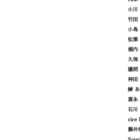
小川
竹田
小島
松葉
堀内
久保
儀間
神田
榊 
富永
石川
rire
藤井
Sou