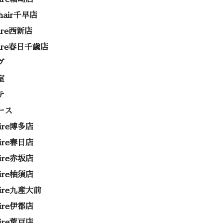
 hair千早店
rire西新店
rire春日千歳店
グ
室
テ
ース
rire博多店
rire春日店
rire赤坂店
rire柚須店
rire九産大前
rire伊都店
rire荒戸店