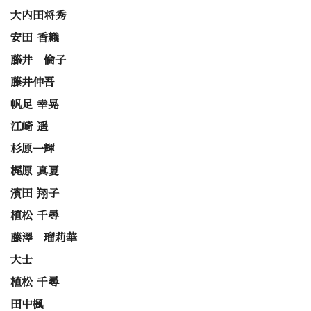
大内田将秀
安田 香織
藤井 倫子
藤井伸吾
帆足 幸晃
江崎 遥
杉原一輝
梶原 真夏
濱田 翔子
植松 千尋
藤澤 瑠莉華
大士
植松 千尋
田中楓