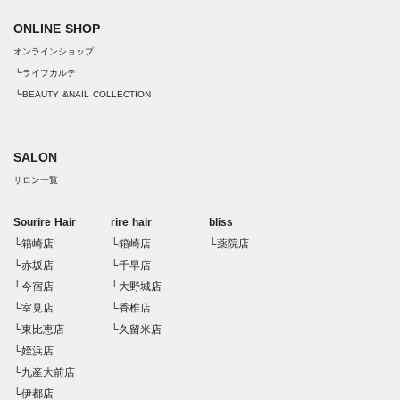
ONLINE SHOP
オンラインショップ
┗ライフカルテ
┗BEAUTY &NAIL COLLECTION
SALON
サロン一覧
Sourire Hair
rire hair
bliss
└箱崎店
└箱崎店
└薬院店
└赤坂店
└千早店
└今宿店
└大野城店
└室見店
└香椎店
└東比恵店
└久留米店
└姪浜店
└九産大前店
└伊都店