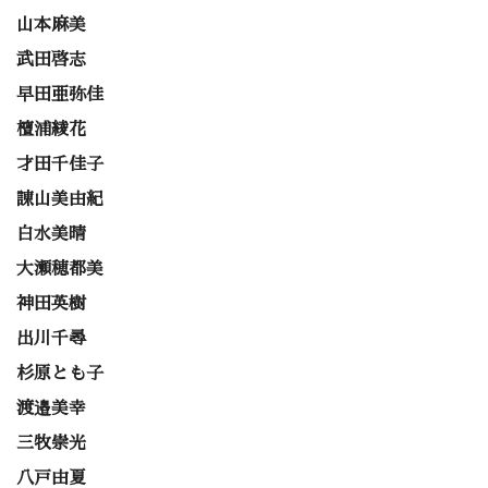
山本麻美
武田啓志
早田亜弥佳
檀浦綾花
才田千佳子
諌山美由紀
白水美晴
大瀬穂都美
神田英樹
出川千尋
杉原とも子
渡邉美幸
三牧崇光
八戸由夏