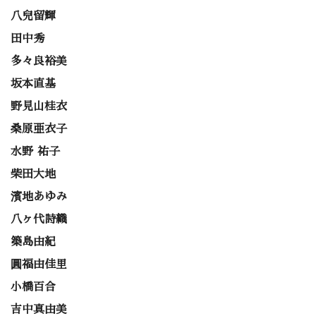
八兒留輝
田中秀
多々良裕美
坂本直基
野見山桂衣
桑原亜衣子
水野 祐子
柴田大地
濱地あゆみ
八ヶ代詩織
築島由紀
圓福由佳里
小橋百合
吉中真由美