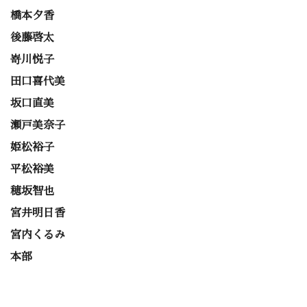
橋本夕香
後藤啓太
嵜川悦子
田口喜代美
坂口直美
瀬戸美奈子
姫松裕子
平松裕美
穂坂智也
宮井明日香
宮内くるみ
本部