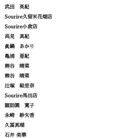
武田 英紀
Sourire久留米花畑店
Sourire小倉店
高見 真紀
眞鍋 あかり
亀浦 亜紀
熊谷 晴菜
熊谷 晴菜
辻塚 絵里奈
Sourire馬出店
諏訪園 寛子
永崎 紗矢香
久冨真瑚
石井 美華