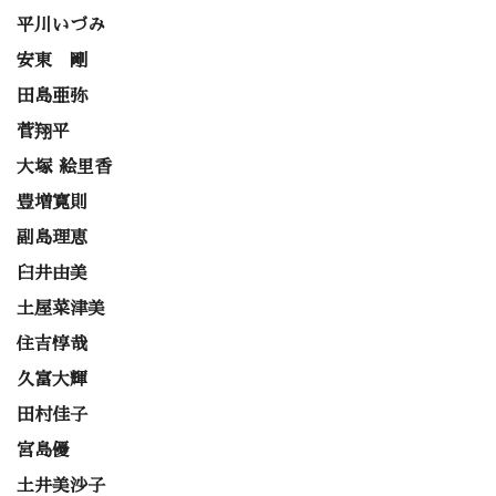
平川いづみ
安東 剛
田島亜弥
菅翔平
大塚 絵里香
豊増寛則
副島理恵
臼井由美
土屋菜津美
住吉惇哉
久富大輝
田村佳子
宮島優
土井美沙子