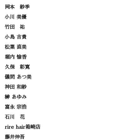
岡本 紗季
小川 美優
竹田 祐
小島 吉貴
松葉 直美
堀内 愉香
久保 彰寛
儀間 あつ美
神田 和紗
榊 あゆみ
富永 宗浩
石川 花
rire hair箱崎店
藤井伸吾