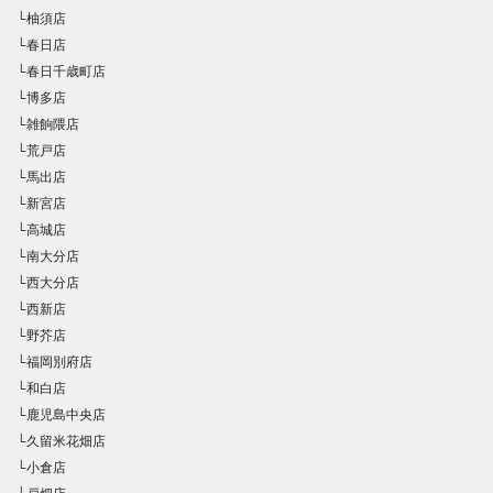
└柚須店
└春日店
└春日千歳町店
└博多店
└雑餉隈店
└荒戸店
└馬出店
└新宮店
└高城店
└南大分店
└西大分店
└西新店
└野芥店
└福岡別府店
└和白店
└鹿児島中央店
└久留米花畑店
└小倉店