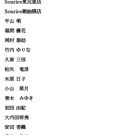
Sourire東比恵店
Sourire雑餉隈店
平山 萌
福間 優花
岡村 泰助
竹内 ゆりな
久家 三佳
柏矢 竜彦
木原 日子
小山 菜月
青木 みゆき
初田 由紀
大内田将秀
安田 香織