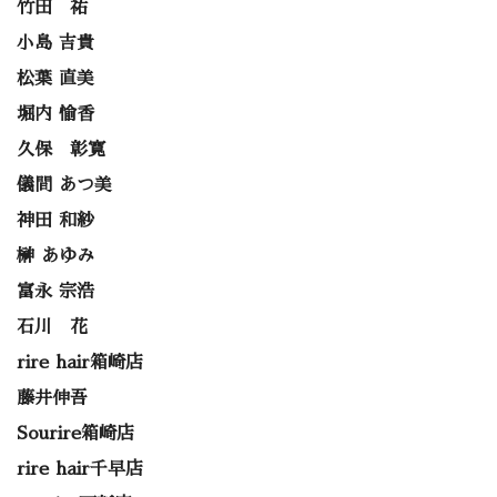
竹田 祐
小島 吉貴
松葉 直美
堀内 愉香
久保 彰寛
儀間 あつ美
神田 和紗
榊 あゆみ
富永 宗浩
石川 花
rire hair箱崎店
藤井伸吾
Sourire箱崎店
rire hair千早店