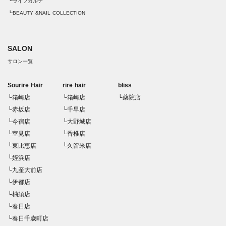
┗ライフカルテ
┗BEAUTY &NAIL COLLECTION
SALON
サロン一覧
Sourire Hair
rire hair
bliss
└箱崎店
└箱崎店
└薬院店
└赤坂店
└千早店
└今宿店
└大野城店
└室見店
└香椎店
└東比恵店
└久留米店
└姪浜店
└九産大前店
└伊都店
└柚須店
└春日店
└春日千歳町店