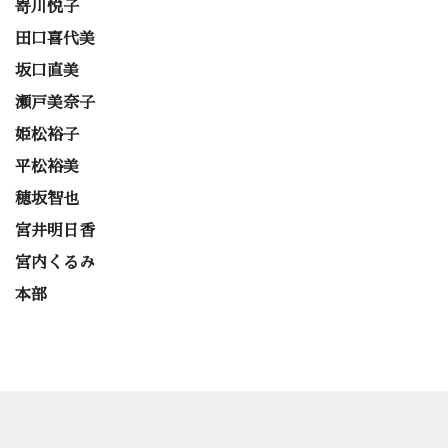
嵜川悦子
田口喜代美
坂口直美
瀬戸美奈子
姫松裕子
平松裕美
穂坂智也
宮井明日香
宮内くるみ
本部