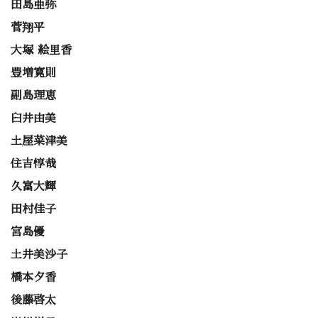
田島亜弥
菅翔平
大塚 絵里香
豊増寛則
副島理恵
臼井由美
土屋菜津美
住吉惇哉
久富大輝
田村佳子
宮島優
土井美沙子
橋本夕香
後藤啓太