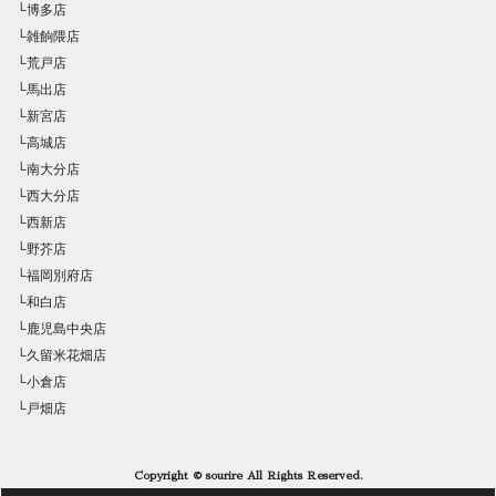
└博多店
└雑餉隈店
└荒戸店
└馬出店
└新宮店
└高城店
└南大分店
└西大分店
└西新店
└野芥店
└福岡別府店
└和白店
└鹿児島中央店
└久留米花畑店
└小倉店
└戸畑店
Copyright © sourire All Rights Reserved.