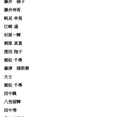
藤井 倫子
藤井伸吾
帆足 幸晃
江崎 遥
杉原一輝
梶原 真夏
濱田 翔子
植松 千尋
藤澤 瑠莉華
大士
植松 千尋
田中楓
八兒留輝
田中秀