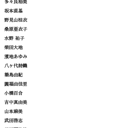
多々良裕美
坂本直基
野見山桂衣
桑原亜衣子
水野 祐子
柴田大地
濱地あゆみ
八ヶ代詩織
築島由紀
圓福由佳里
小橋百合
吉中真由美
山本麻美
武田啓志