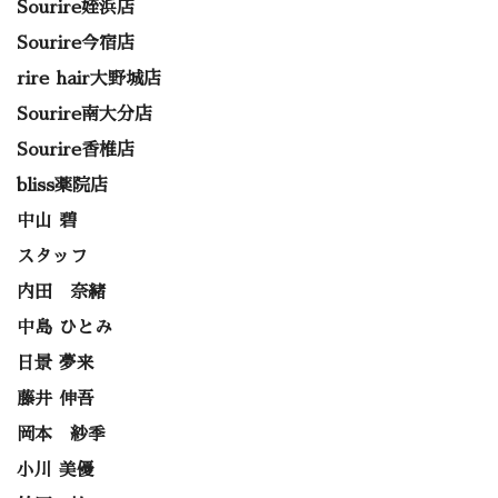
Sourire姪浜店
Sourire今宿店
rire hair大野城店
Sourire南大分店
Sourire香椎店
bliss薬院店
中山 碧
スタッフ
内田 奈緒
中島 ひとみ
日景 夢来
藤井 伸吾
岡本 紗季
小川 美優