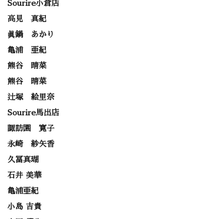
Sourire小倉店
高見 真紀
眞鍋 あかり
亀浦 亜紀
熊谷 晴菜
熊谷 晴菜
辻塚 絵里奈
Sourire馬出店
諏訪園 寛子
永崎 紗矢香
久冨真瑚
石井 美華
亀浦亜紀
小島 吉貴