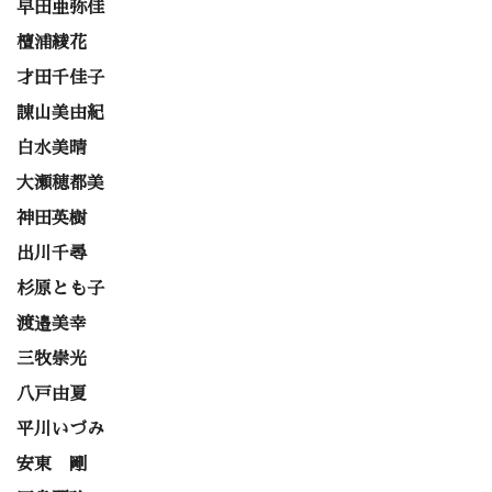
早田亜弥佳
檀浦綾花
才田千佳子
諌山美由紀
白水美晴
大瀬穂都美
神田英樹
出川千尋
杉原とも子
渡邉美幸
三牧崇光
八戸由夏
平川いづみ
安東 剛