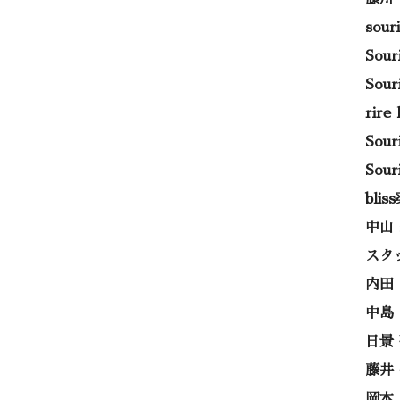
sou
Sou
Sou
rir
Sou
Sou
bli
中山
スタ
内田
中島
日景
藤井
岡本