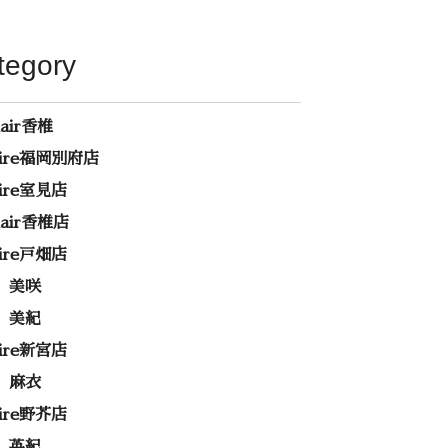
tegory
hair香椎
rire福岡別府店
rire室見店
ehair香椎店
rire戸畑店
 美咲
 美紀
rire新宮店
 麻衣
rire野芥店
 英紀