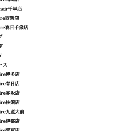
 hair千早店
rire西新店
rire春日千歳店
グ
室
テ
ース
rire博多店
rire春日店
rire赤坂店
rire柚須店
rire九産大前
rire伊都店
rire荒戸店