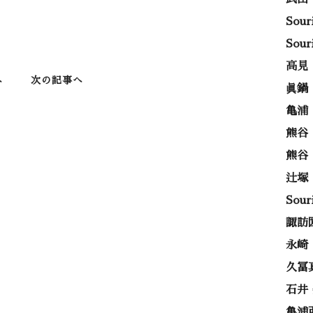
Sou
Sou
高見
へ
次の記事へ
眞鍋
亀浦
熊谷
熊谷
辻塚
Sou
諏訪
永崎
久冨
石井
亀浦