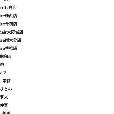
rire和白店
rire姪浜店
rire今宿店
e hair大野城店
rire南大分店
rire香椎店
ss薬院店
 碧
ッフ
 奈緒
 ひとみ
 夢来
 伸吾
 紗季