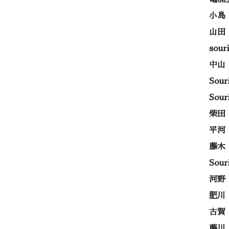
小島
山田
sou
中山
Sou
Sou
柴田
平河
藤木
Sou
河野
肥川
古賀
藤川