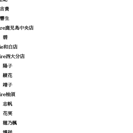
 吉貴
 響生
rire鹿児島中央店
 碧
rie和白店
rire西大分店
 陽子
 綾花
 靖子
rire柚須
 志帆
 花実
 穂乃楓
 博祥