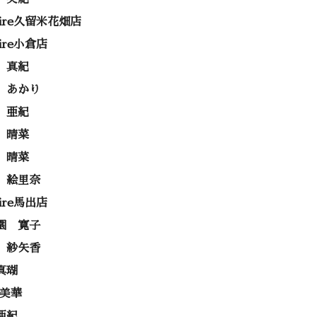
rire久留米花畑店
rire小倉店
 真紀
 あかり
 亜紀
 晴菜
 晴菜
 絵里奈
rire馬出店
園 寛子
 紗矢香
真瑚
 美華
亜紀