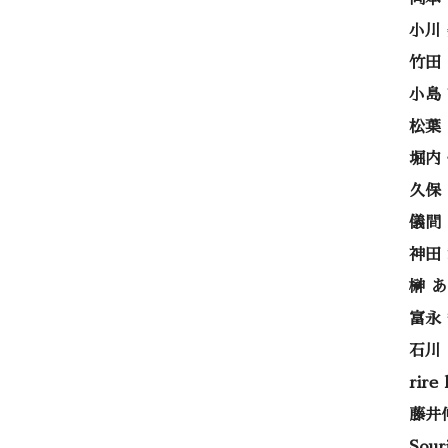
小川
竹田
小島
松葉
堀内
久保
儀間
神田
榊 
富永
石川
rire
藤井
Sou