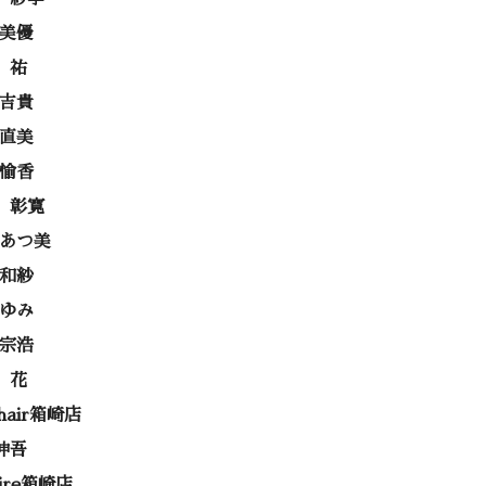
 美優
 祐
 吉貴
 直美
 愉香
 彰寛
 あつ美
 和紗
あゆみ
 宗浩
 花
 hair箱崎店
伸吾
rire箱崎店