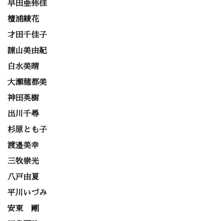
早田亜弥佳
檀浦綾花
才田千佳子
諌山美由紀
白水美晴
大瀬穂都美
神田英樹
出川千尋
杉原とも子
渡邉美幸
三牧崇光
八戸由夏
平川いづみ
安東 剛