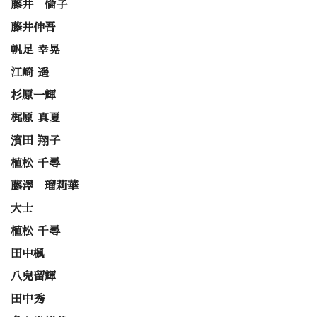
藤井 倫子
藤井伸吾
帆足 幸晃
江崎 遥
杉原一輝
梶原 真夏
濱田 翔子
植松 千尋
藤澤 瑠莉華
大士
植松 千尋
田中楓
八兒留輝
田中秀