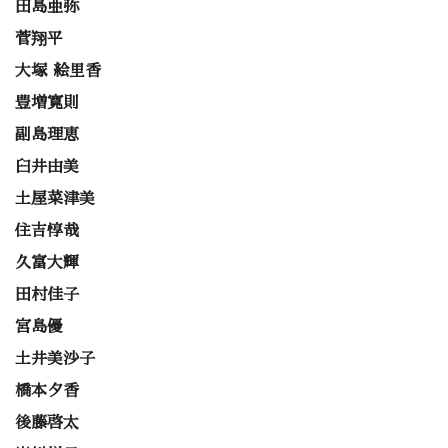
田島亜弥
菅翔平
大塚 絵里香
豊増寛則
副島理恵
臼井由美
土屋菜津美
住吉惇哉
久富大輝
田村佳子
宮島優
土井美沙子
橋本夕香
後藤啓太