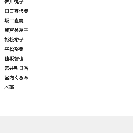
嵜川悦子
田口喜代美
坂口直美
瀬戸美奈子
姫松裕子
平松裕美
穂坂智也
宮井明日香
宮内くるみ
本部