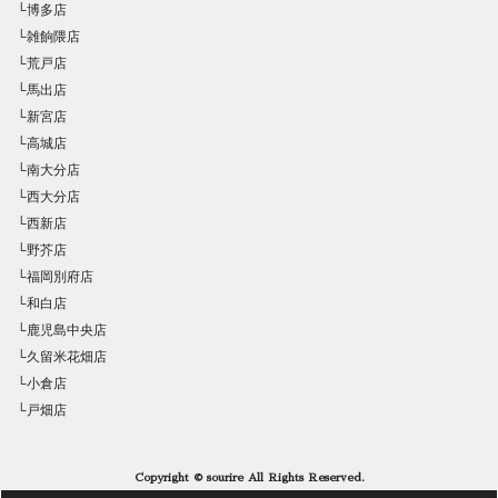
└博多店
└雑餉隈店
└荒戸店
└馬出店
└新宮店
└高城店
└南大分店
└西大分店
└西新店
└野芥店
└福岡別府店
└和白店
└鹿児島中央店
└久留米花畑店
└小倉店
└戸畑店
Copyright © sourire All Rights Reserved.