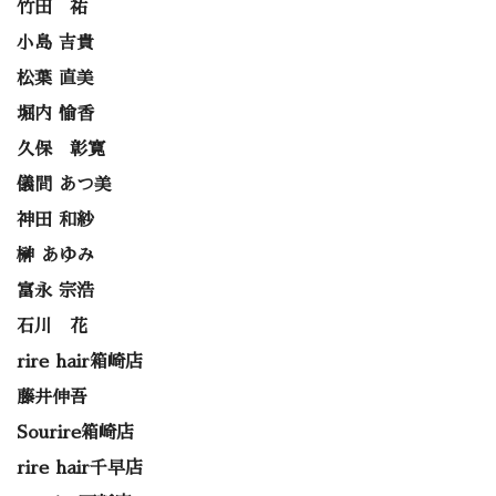
竹田 祐
小島 吉貴
松葉 直美
堀内 愉香
久保 彰寛
儀間 あつ美
神田 和紗
榊 あゆみ
富永 宗浩
石川 花
rire hair箱崎店
藤井伸吾
Sourire箱崎店
rire hair千早店