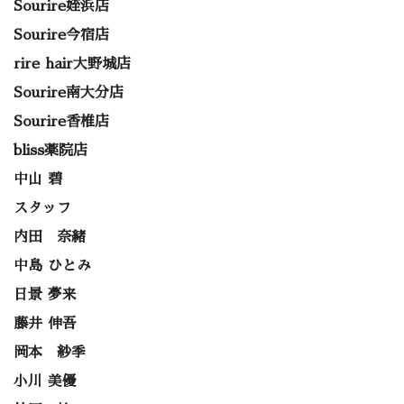
Sourire姪浜店
Sourire今宿店
rire hair大野城店
Sourire南大分店
Sourire香椎店
bliss薬院店
中山 碧
スタッフ
内田 奈緒
中島 ひとみ
日景 夢来
藤井 伸吾
岡本 紗季
小川 美優