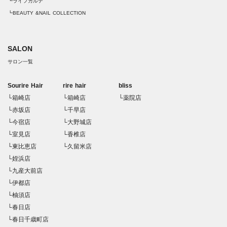
┗ライフカルテ
┗BEAUTY &NAIL COLLECTION
SALON
サロン一覧
Sourire Hair
rire hair
bliss
└箱崎店
└箱崎店
└薬院店
└赤坂店
└千早店
└今宿店
└大野城店
└室見店
└香椎店
└東比恵店
└久留米店
└姪浜店
└九産大前店
└伊都店
└柚須店
└春日店
└春日千歳町店