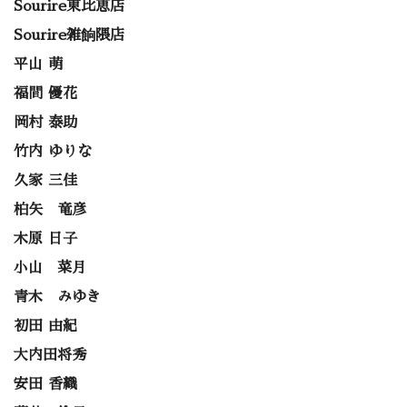
Sourire東比恵店
Sourire雑餉隈店
平山 萌
福間 優花
岡村 泰助
竹内 ゆりな
久家 三佳
柏矢 竜彦
木原 日子
小山 菜月
青木 みゆき
初田 由紀
大内田将秀
安田 香織