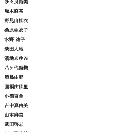
多々良裕美
坂本直基
野見山桂衣
桑原亜衣子
水野 祐子
柴田大地
濱地あゆみ
八ヶ代詩織
築島由紀
圓福由佳里
小橋百合
吉中真由美
山本麻美
武田啓志