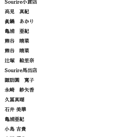
Sourire小倉店
高見 真紀
眞鍋 あかり
亀浦 亜紀
熊谷 晴菜
熊谷 晴菜
辻塚 絵里奈
Sourire馬出店
諏訪園 寛子
永崎 紗矢香
久冨真瑚
石井 美華
亀浦亜紀
小島 吉貴