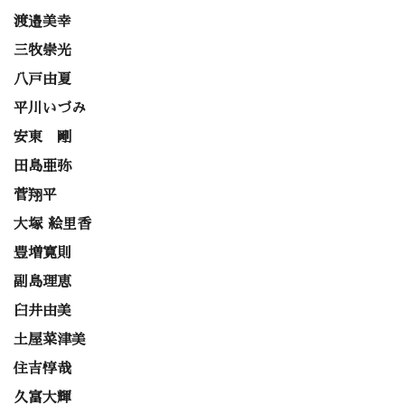
渡邉美幸
三牧崇光
八戸由夏
平川いづみ
安東 剛
田島亜弥
菅翔平
大塚 絵里香
豊増寛則
副島理恵
臼井由美
土屋菜津美
住吉惇哉
久富大輝