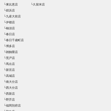
└東比恵店
└久留米店
└姪浜店
└九産大前店
└伊都店
└柚須店
└春日店
└春日千歳町店
└博多店
└雑餉隈店
└荒戸店
└馬出店
└新宮店
└高城店
└南大分店
└西大分店
└西新店
└野芥店
└福岡別府店