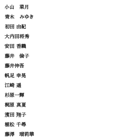
小山 菜月
青木 みゆき
初田 由紀
大内田将秀
安田 香織
藤井 倫子
藤井伸吾
帆足 幸晃
江崎 遥
杉原一輝
梶原 真夏
濱田 翔子
植松 千尋
藤澤 瑠莉華