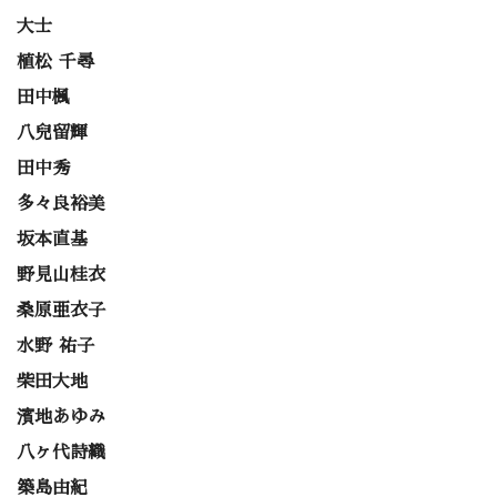
大士
植松 千尋
田中楓
八兒留輝
田中秀
多々良裕美
坂本直基
野見山桂衣
桑原亜衣子
水野 祐子
柴田大地
濱地あゆみ
八ヶ代詩織
築島由紀