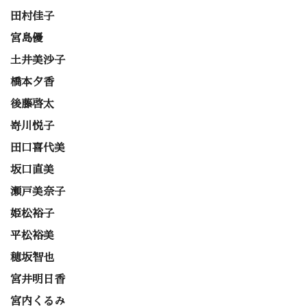
田村佳子
宮島優
土井美沙子
橋本夕香
後藤啓太
嵜川悦子
田口喜代美
坂口直美
瀬戸美奈子
姫松裕子
平松裕美
穂坂智也
宮井明日香
宮内くるみ