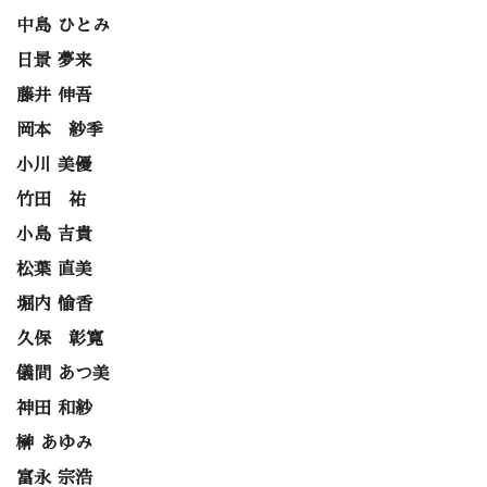
中島 ひとみ
日景 夢来
藤井 伸吾
岡本 紗季
小川 美優
竹田 祐
小島 吉貴
松葉 直美
堀内 愉香
久保 彰寛
儀間 あつ美
神田 和紗
榊 あゆみ
富永 宗浩