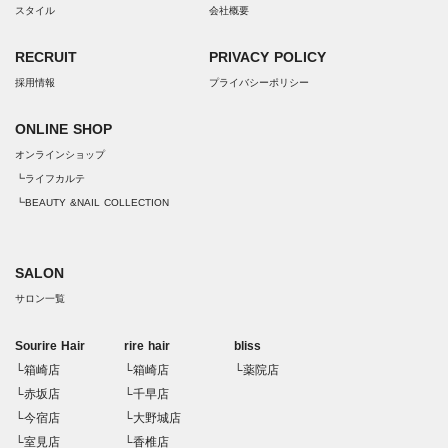
スタイル
会社概要
RECRUIT
PRIVACY POLICY
採用情報
プライバシーポリシー
ONLINE SHOP
オンラインショップ
┗ライフカルテ
┗BEAUTY &NAIL COLLECTION
SALON
サロン一覧
Sourire Hair
rire hair
bliss
└箱崎店
└箱崎店
└薬院店
└赤坂店
└千早店
└今宿店
└大野城店
└室見店
└香椎店