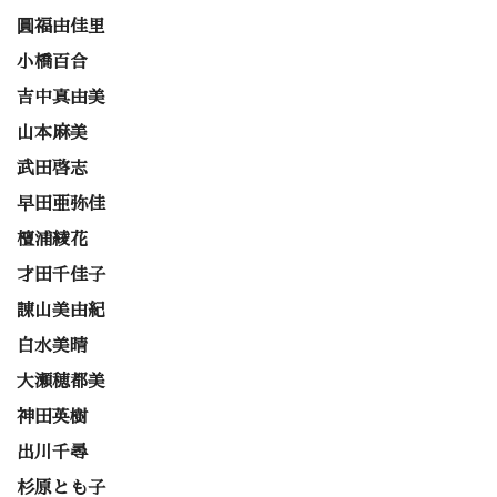
圓福由佳里
小橋百合
吉中真由美
山本麻美
武田啓志
早田亜弥佳
檀浦綾花
才田千佳子
諌山美由紀
白水美晴
大瀬穂都美
神田英樹
出川千尋
杉原とも子