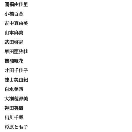
圓福由佳里
小橋百合
吉中真由美
山本麻美
武田啓志
早田亜弥佳
檀浦綾花
才田千佳子
諌山美由紀
白水美晴
大瀬穂都美
神田英樹
出川千尋
杉原とも子