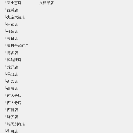
└東比恵店
└久留米店
└姪浜店
└九産大前店
└伊都店
└柚須店
└春日店
└春日千歳町店
└博多店
└雑餉隈店
└荒戸店
└馬出店
└新宮店
└高城店
└南大分店
└西大分店
└西新店
└野芥店
└福岡別府店
└和白店