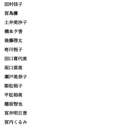
田村佳子
宮島優
土井美沙子
橋本夕香
後藤啓太
嵜川悦子
田口喜代美
坂口直美
瀬戸美奈子
姫松裕子
平松裕美
穂坂智也
宮井明日香
宮内くるみ