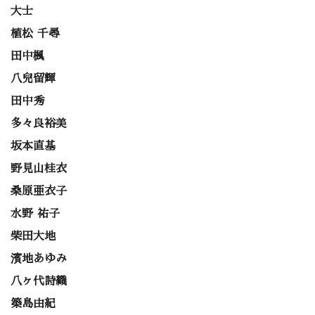
大士
植松 千尋
田中楓
八兒留輝
田中秀
多々良裕美
坂本直基
野見山桂衣
桑原亜衣子
水野 祐子
柴田大地
濱地あゆみ
八ヶ代詩織
築島由紀