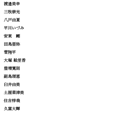
渡邉美幸
三牧崇光
八戸由夏
平川いづみ
安東 剛
田島亜弥
菅翔平
大塚 絵里香
豊増寛則
副島理恵
臼井由美
土屋菜津美
住吉惇哉
久富大輝