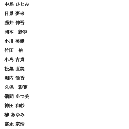
中島 ひとみ
日景 夢来
藤井 伸吾
岡本 紗季
小川 美優
竹田 祐
小島 吉貴
松葉 直美
堀内 愉香
久保 彰寛
儀間 あつ美
神田 和紗
榊 あゆみ
富永 宗浩