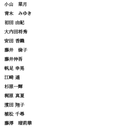
小山 菜月
青木 みゆき
初田 由紀
大内田将秀
安田 香織
藤井 倫子
藤井伸吾
帆足 幸晃
江崎 遥
杉原一輝
梶原 真夏
濱田 翔子
植松 千尋
藤澤 瑠莉華