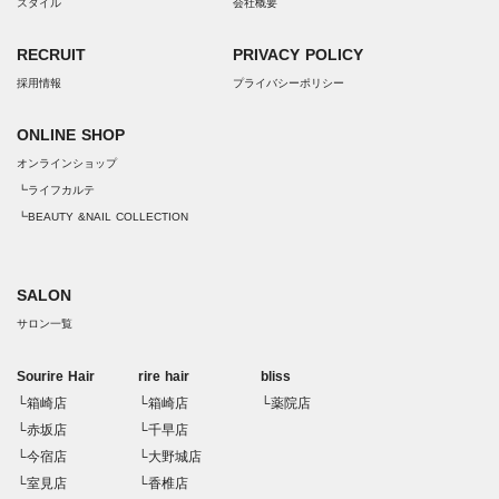
スタイル
会社概要
RECRUIT
PRIVACY POLICY
採用情報
プライバシーポリシー
ONLINE SHOP
オンラインショップ
┗ライフカルテ
┗BEAUTY &NAIL COLLECTION
SALON
サロン一覧
Sourire Hair
rire hair
bliss
└箱崎店
└箱崎店
└薬院店
└赤坂店
└千早店
└今宿店
└大野城店
└室見店
└香椎店