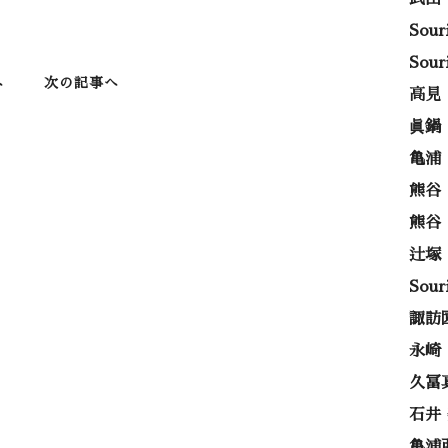
Sou
Sou
へ
次の記事へ
高見
眞鍋
亀浦
熊谷
熊谷
辻塚
Sou
諏訪
永崎
久冨
石井
亀浦