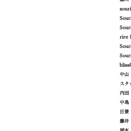
sou
Sou
Sou
rir
Sou
Sou
bli
中山
スタ
内田
中島
日景
藤井
岡本