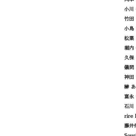
小川
竹田
小島
松葉
堀内
久保
儀間
神田
榊 
富永
石川
rire
藤井
Sou