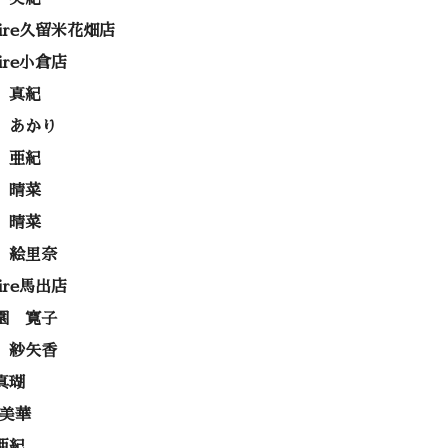
rire久留米花畑店
rire小倉店
 真紀
 あかり
 亜紀
 晴菜
 晴菜
 絵里奈
rire馬出店
園 寛子
 紗矢香
真瑚
 美華
亜紀