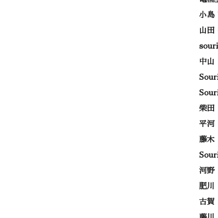
小島
山田
sou
中山
Sou
Sou
柴田
平河
藤木
Sou
河野
肥川
古賀
藤川