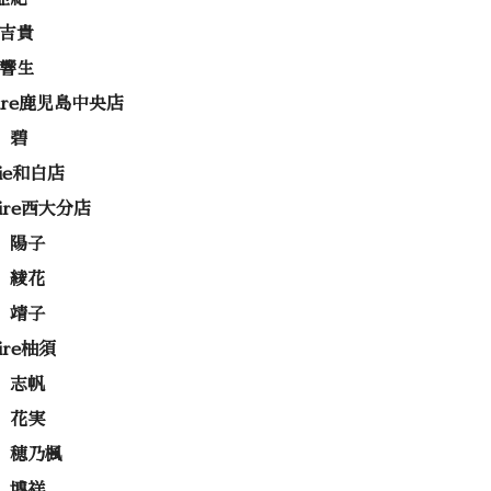
 吉貴
 響生
rire鹿児島中央店
 碧
rie和白店
rire西大分店
 陽子
 綾花
 靖子
rire柚須
 志帆
 花実
 穂乃楓
 博祥