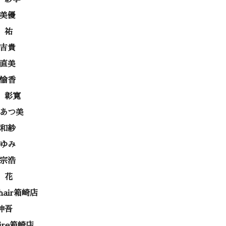
 美優
 祐
 吉貴
 直美
 愉香
 彰寛
 あつ美
 和紗
あゆみ
 宗浩
 花
 hair箱崎店
伸吾
rire箱崎店