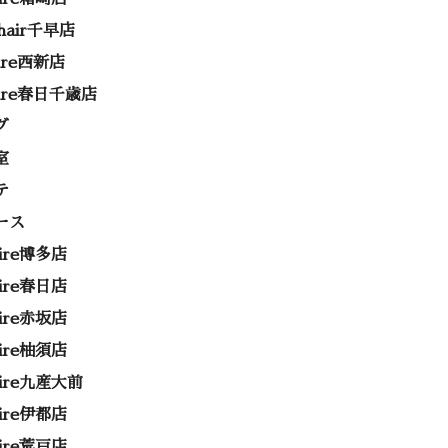
 hair千早店
rire西新店
rire春日千歳店
グ
室
テ
ース
rire博多店
rire春日店
rire赤坂店
rire柚須店
rire九産大前
rire伊都店
rire荒戸店