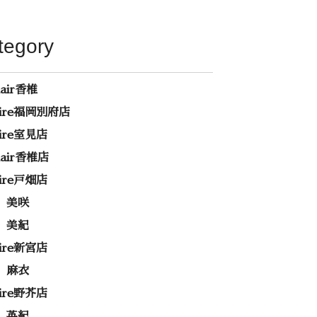
tegory
hair香椎
rire福岡別府店
rire室見店
ehair香椎店
rire戸畑店
 美咲
 美紀
rire新宮店
 麻衣
rire野芥店
 英紀