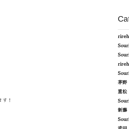
Ca
rire
Sou
Sou
rir
Sou
茅野
重松
ます！
Sou
新藤
Sou
武田