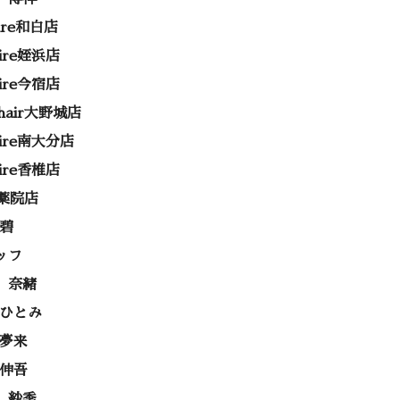
rire和白店
rire姪浜店
rire今宿店
e hair大野城店
rire南大分店
rire香椎店
ss薬院店
 碧
ッフ
 奈緒
 ひとみ
 夢来
 伸吾
 紗季