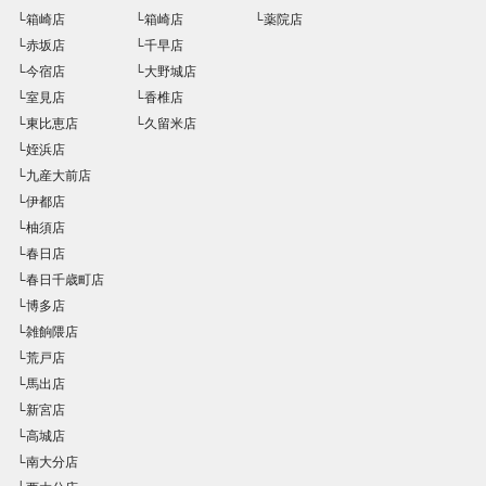
└箱崎店
└箱崎店
└薬院店
└赤坂店
└千早店
└今宿店
└大野城店
└室見店
└香椎店
└東比恵店
└久留米店
└姪浜店
└九産大前店
└伊都店
└柚須店
└春日店
└春日千歳町店
└博多店
└雑餉隈店
└荒戸店
└馬出店
└新宮店
└高城店
└南大分店