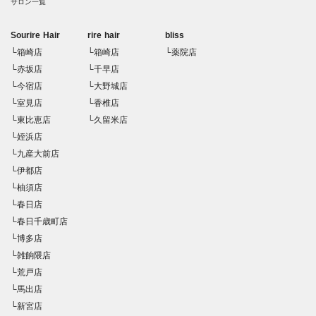
サロン一覧
Sourire Hair
rire hair
bliss
└箱崎店
└箱崎店
└薬院店
└赤坂店
└千早店
└今宿店
└大野城店
└室見店
└香椎店
└東比恵店
└久留米店
└姪浜店
└九産大前店
└伊都店
└柚須店
└春日店
└春日千歳町店
└博多店
└雑餉隈店
└荒戸店
└馬出店
└新宮店