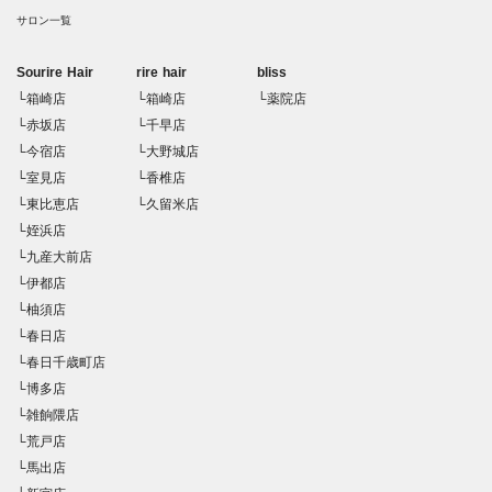
サロン一覧
Sourire Hair
rire hair
bliss
└箱崎店
└箱崎店
└薬院店
└赤坂店
└千早店
└今宿店
└大野城店
└室見店
└香椎店
└東比恵店
└久留米店
└姪浜店
└九産大前店
└伊都店
└柚須店
└春日店
└春日千歳町店
└博多店
└雑餉隈店
└荒戸店
└馬出店