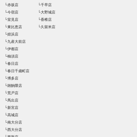
└赤坂店
└千早店
└今宿店
└大野城店
└室見店
└香椎店
└東比恵店
└久留米店
└姪浜店
└九産大前店
└伊都店
└柚須店
└春日店
└春日千歳町店
└博多店
└雑餉隈店
└荒戸店
└馬出店
└新宮店
└高城店
└南大分店
└西大分店