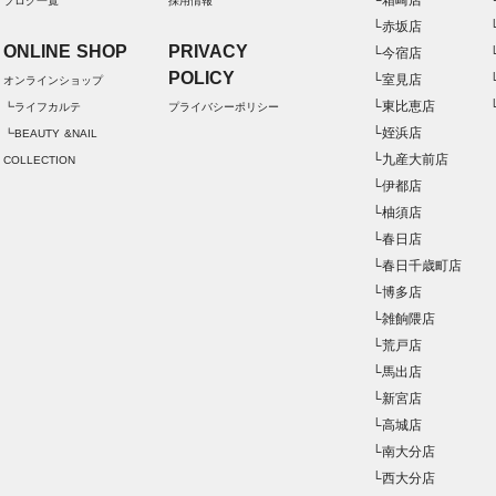
└箱崎店
ブログ一覧
採用情報
└赤坂店
ONLINE SHOP
PRIVACY
└今宿店
POLICY
└室見店
オンラインショップ
└東比恵店
┗ライフカルテ
プライバシーポリシー
└姪浜店
┗BEAUTY &NAIL
└九産大前店
COLLECTION
└伊都店
└柚須店
└春日店
└春日千歳町店
└博多店
└雑餉隈店
└荒戸店
└馬出店
└新宮店
└高城店
└南大分店
└西大分店