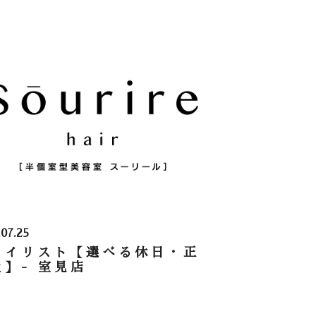
.07.25
タイリスト【選べる休日・正
員】- 室見店