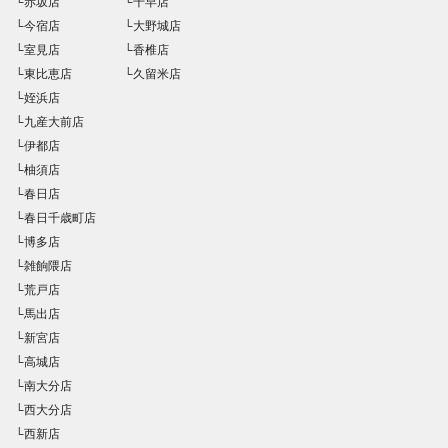
└赤坂店
└千早店
└今宿店
└大野城店
└室見店
└香椎店
└東比恵店
└久留米店
└姪浜店
└九産大前店
└伊都店
└柚須店
└春日店
└春日千歳町店
└博多店
└雑餉隈店
└荒戸店
└馬出店
└新宮店
└高城店
└南大分店
└西大分店
└西新店