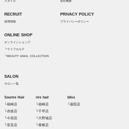
スタイル
会社概要
RECRUIT
PRIVACY POLICY
採用情報
プライバシーポリシー
ONLINE SHOP
オンラインショップ
┗ライフカルテ
┗BEAUTY &NAIL COLLECTION
SALON
サロン一覧
Sourire Hair
rire hair
bliss
└箱崎店
└箱崎店
└薬院店
└赤坂店
└千早店
└今宿店
└大野城店
└室見店
└香椎店