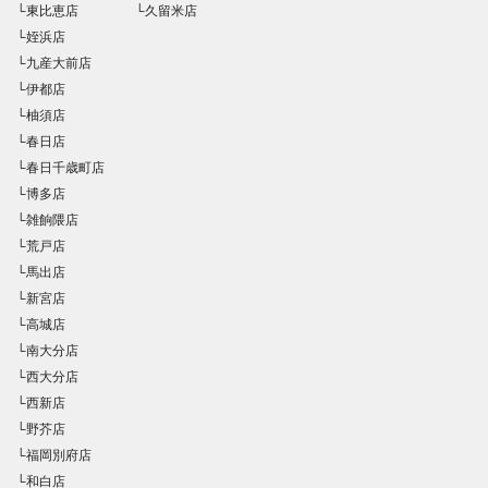
└東比恵店
└久留米店
└姪浜店
└九産大前店
└伊都店
└柚須店
└春日店
└春日千歳町店
└博多店
└雑餉隈店
└荒戸店
└馬出店
└新宮店
└高城店
└南大分店
└西大分店
└西新店
└野芥店
└福岡別府店
└和白店