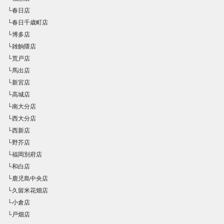
└春日店
└春日千歳町店
└博多店
└雑餉隈店
└荒戸店
└馬出店
└新宮店
└高城店
└南大分店
└西大分店
└西新店
└野芥店
└福岡別府店
└和白店
└鹿児島中央店
└久留米花畑店
└小倉店
└戸畑店