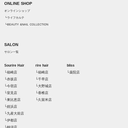
ONLINE SHOP
オンラインショップ
┗ライフカルテ
┗BEAUTY &NAIL COLLECTION
SALON
サロン一覧
Sourire Hair
rire hair
bliss
└箱崎店
└箱崎店
└薬院店
└赤坂店
└千早店
└今宿店
└大野城店
└室見店
└香椎店
└東比恵店
└久留米店
└姪浜店
└九産大前店
└伊都店
└柚須店