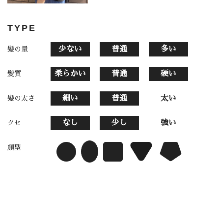
TYPE
少ない
普通
多い
髪の量
柔らかい
普通
硬い
髪質
細い
普通
太い
髪の太さ
なし
少し
強い
クセ
顔型