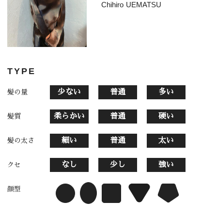
Chihiro UEMATSU
TYPE
少ない
普通
多い
髪の量
柔らかい
普通
硬い
髪質
細い
普通
太い
髪の太さ
なし
少し
強い
クセ
顔型