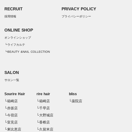
RECRUIT
PRIVACY POLICY
採用情報
プライバシーポリシー
ONLINE SHOP
オンラインショップ
┗ライフカルテ
┗BEAUTY &NAIL COLLECTION
SALON
サロン一覧
Sourire Hair
rire hair
bliss
└箱崎店
└箱崎店
└薬院店
└赤坂店
└千早店
└今宿店
└大野城店
└室見店
└香椎店
└東比恵店
└久留米店