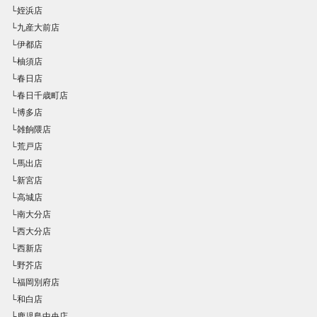
└姪浜店
└九産大前店
└伊都店
└柚須店
└春日店
└春日千歳町店
└博多店
└雑餉隈店
└荒戸店
└馬出店
└新宮店
└高城店
└南大分店
└西大分店
└西新店
└野芥店
└福岡別府店
└和白店
└鹿児島中央店