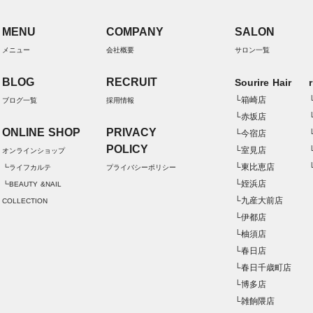
MENU
COMPANY
SALON
メニュー
会社概要
サロン一覧
BLOG
RECRUIT
Sourire Hair
└箱崎店
ブログ一覧
採用情報
└赤坂店
ONLINE SHOP
PRIVACY
└今宿店
POLICY
└室見店
オンラインショップ
└東比恵店
┗ライフカルテ
プライバシーポリシー
└姪浜店
┗BEAUTY &NAIL
└九産大前店
COLLECTION
└伊都店
└柚須店
└春日店
└春日千歳町店
└博多店
└雑餉隈店