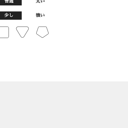
普通
太い
少し
強い