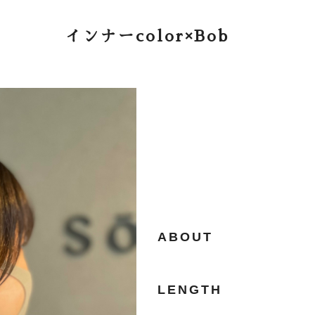
インナーcolor×Bob
ABOUT
LENGTH