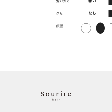
細い
髪の太さ
なし
クセ
顔型