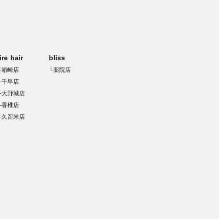
rire hair
bliss
└箱崎店
└薬院店
└千早店
└大野城店
└香椎店
└久留米店