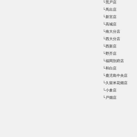
└荒戸店
└馬出店
└新宮店
└高城店
└南大分店
└西大分店
└西新店
└野芥店
└福岡別府店
└和白店
└鹿児島中央店
└久留米花畑店
└小倉店
└戸畑店