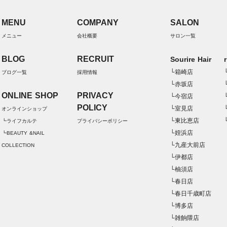
MENU
COMPANY
SALON
メニュー
会社概要
サロン一覧
BLOG
RECRUIT
Sourire Hair
└箱崎店
ブログ一覧
採用情報
└赤坂店
ONLINE SHOP
PRIVACY
└今宿店
POLICY
└室見店
オンラインショップ
└東比恵店
┗ライフカルテ
プライバシーポリシー
└姪浜店
┗BEAUTY &NAIL
└九産大前店
COLLECTION
└伊都店
└柚須店
└春日店
└春日千歳町店
└博多店
└雑餉隈店