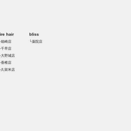
rire hair
bliss
└箱崎店
└薬院店
└千早店
└大野城店
└香椎店
└久留米店