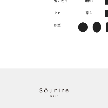
細い
髪の太さ
なし
クセ
顔型