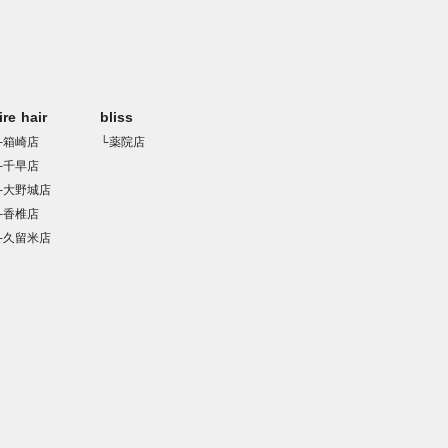
rire hair
bliss
└箱崎店
└薬院店
└千早店
└大野城店
└香椎店
└久留米店