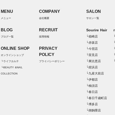
MENU
COMPANY
SALON
メニュー
会社概要
サロン一覧
BLOG
RECRUIT
Sourire Hair
└箱崎店
ブログ一覧
採用情報
└赤坂店
ONLINE SHOP
PRIVACY
└今宿店
POLICY
└室見店
オンラインショップ
└東比恵店
┗ライフカルテ
プライバシーポリシー
└姪浜店
┗BEAUTY &NAIL
└九産大前店
COLLECTION
└伊都店
└柚須店
└春日店
└春日千歳町店
└博多店
└雑餉隈店