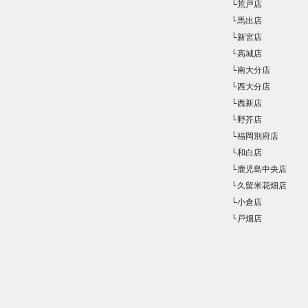
└荒戸店
└馬出店
└新宮店
└高城店
└南大分店
└西大分店
└西新店
└野芥店
└福岡別府店
└和白店
└鹿児島中央店
└久留米花畑店
└小倉店
└戸畑店