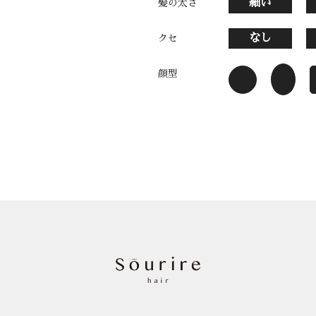
細い
髪の太さ
なし
クセ
顔型