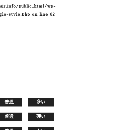
air.info/public_html/wp-
gle-style.php
on line
62
普通
多い
普通
硬い