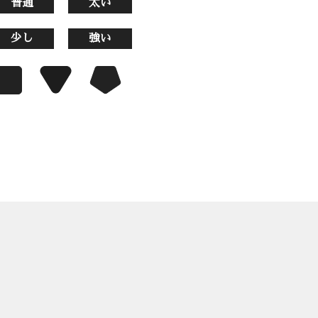
普通
太い
少し
強い