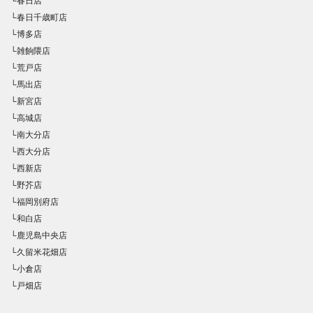
└春日店
└春日千歳町店
└博多店
└雑餉隈店
└荒戸店
└馬出店
└新宮店
└高城店
└南大分店
└西大分店
└西新店
└野芥店
└福岡別府店
└和白店
└鹿児島中央店
└久留米花畑店
└小倉店
└戸畑店