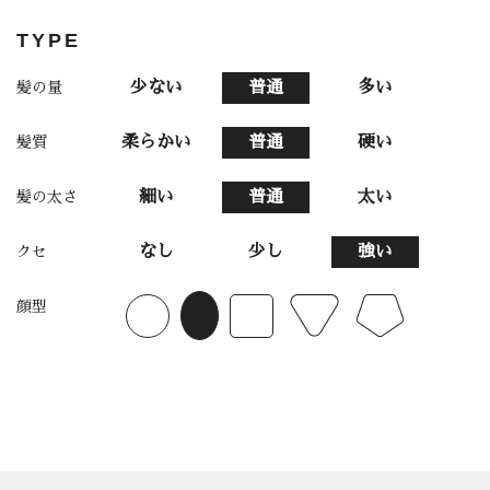
TYPE
少ない
普通
多い
髪の量
柔らかい
普通
硬い
髪質
細い
普通
太い
髪の太さ
なし
少し
強い
クセ
顔型