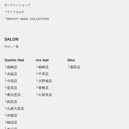
オンラインショップ
┗ライフカルテ
┗BEAUTY &NAIL COLLECTION
SALON
サロン一覧
Sourire Hair
rire hair
bliss
└箱崎店
└箱崎店
└薬院店
└赤坂店
└千早店
└今宿店
└大野城店
└室見店
└香椎店
└東比恵店
└久留米店
└姪浜店
└九産大前店
└伊都店
└柚須店