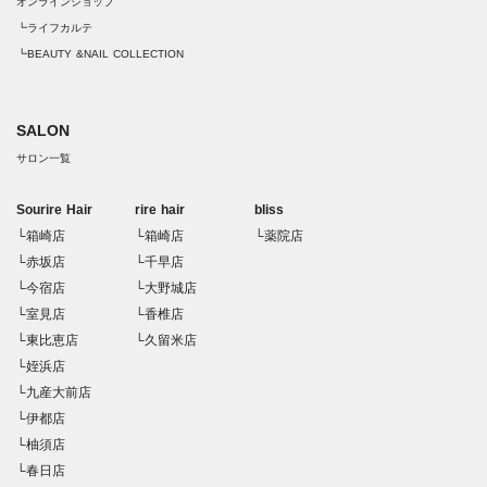
オンラインショップ
┗ライフカルテ
┗BEAUTY &NAIL COLLECTION
SALON
サロン一覧
Sourire Hair
rire hair
bliss
└箱崎店
└箱崎店
└薬院店
└赤坂店
└千早店
└今宿店
└大野城店
└室見店
└香椎店
└東比恵店
└久留米店
└姪浜店
└九産大前店
└伊都店
└柚須店
└春日店