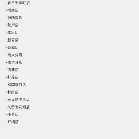
└春日千歳町店
└博多店
└雑餉隈店
└荒戸店
└馬出店
└新宮店
└高城店
└南大分店
└西大分店
└西新店
└野芥店
└福岡別府店
└和白店
└鹿児島中央店
└久留米花畑店
└小倉店
└戸畑店