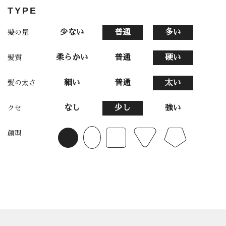
TYPE
少ない
普通
多い
髪の量
柔らかい
普通
硬い
髪質
細い
普通
太い
髪の太さ
なし
少し
強い
クセ
顔型