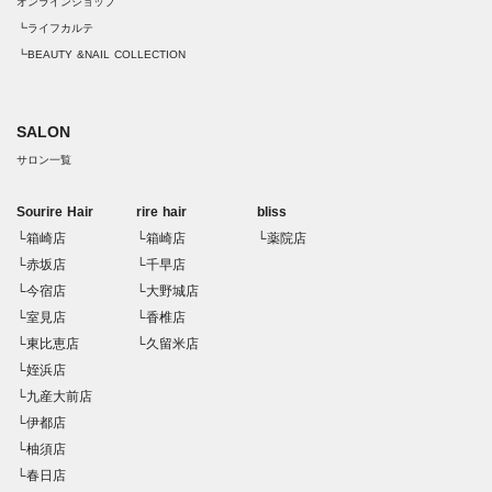
オンラインショップ
┗ライフカルテ
┗BEAUTY &NAIL COLLECTION
SALON
サロン一覧
Sourire Hair
rire hair
bliss
└箱崎店
└箱崎店
└薬院店
└赤坂店
└千早店
└今宿店
└大野城店
└室見店
└香椎店
└東比恵店
└久留米店
└姪浜店
└九産大前店
└伊都店
└柚須店
└春日店