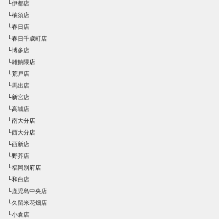
└伊都店
└柚須店
└春日店
└春日千歳町店
└博多店
└雑餉隈店
└荒戸店
└馬出店
└新宮店
└高城店
└南大分店
└西大分店
└西新店
└野芥店
└福岡別府店
└和白店
└鹿児島中央店
└久留米花畑店
└小倉店