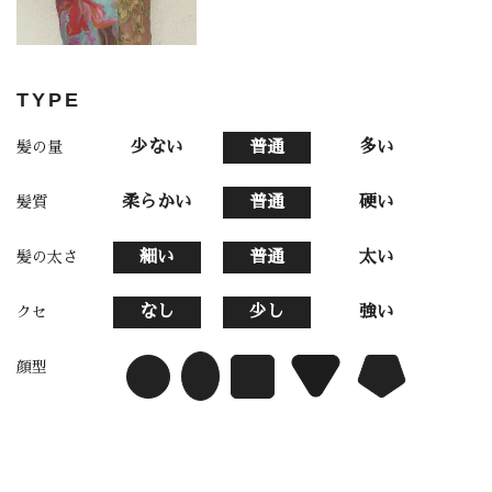
TYPE
少ない
普通
多い
髪の量
柔らかい
普通
硬い
髪質
細い
普通
太い
髪の太さ
なし
少し
強い
クセ
顔型