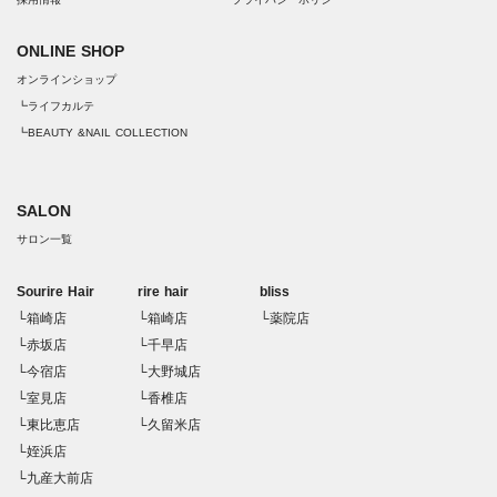
ONLINE SHOP
オンラインショップ
┗ライフカルテ
┗BEAUTY &NAIL COLLECTION
SALON
サロン一覧
Sourire Hair
rire hair
bliss
└箱崎店
└箱崎店
└薬院店
└赤坂店
└千早店
└今宿店
└大野城店
└室見店
└香椎店
└東比恵店
└久留米店
└姪浜店
└九産大前店