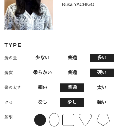
Ruka YACHIGO
TYPE
少ない
普通
多い
髪の量
柔らかい
普通
硬い
髪質
細い
普通
太い
髪の太さ
なし
少し
強い
クセ
顔型