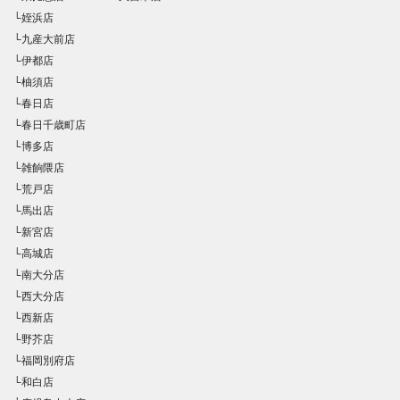
└姪浜店
└九産大前店
└伊都店
└柚須店
└春日店
└春日千歳町店
└博多店
└雑餉隈店
└荒戸店
└馬出店
└新宮店
└高城店
└南大分店
└西大分店
└西新店
└野芥店
└福岡別府店
└和白店