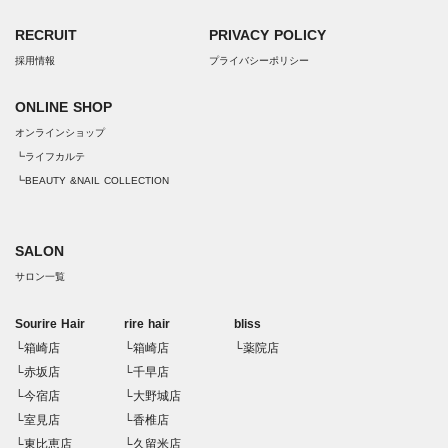
RECRUIT
PRIVACY POLICY
採用情報
プライバシーポリシー
ONLINE SHOP
オンラインショップ
┗ライフカルテ
┗BEAUTY &NAIL COLLECTION
SALON
サロン一覧
Sourire Hair
rire hair
bliss
└箱崎店
└箱崎店
└薬院店
└赤坂店
└千早店
└今宿店
└大野城店
└室見店
└香椎店
└東比恵店
└久留米店