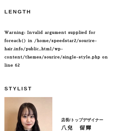
LENGTH
Warning
: Invalid argument supplied for
foreach() in
/home/speedstar2/sourire-
hair.info/public_html/wp-
content/themes/sourire/single-style.php
on
line
62
STYLIST
店長/トップデザイナー
八兒 留輝