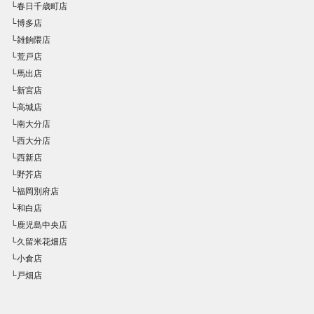
└春日千歳町店
└博多店
└雑餉隈店
└荒戸店
└馬出店
└新宮店
└高城店
└南大分店
└西大分店
└西新店
└野芥店
└福岡別府店
└和白店
└鹿児島中央店
└久留米花畑店
└小倉店
└戸畑店