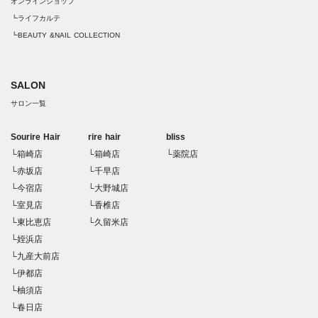
オンラインショップ
┗ライフカルテ
┗BEAUTY &NAIL COLLECTION
SALON
サロン一覧
Sourire Hair
rire hair
bliss
└箱崎店
└箱崎店
└薬院店
└赤坂店
└千早店
└今宿店
└大野城店
└室見店
└香椎店
└東比恵店
└久留米店
└姪浜店
└九産大前店
└伊都店
└柚須店
└春日店