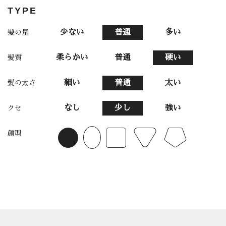
TYPE
少ない
普通
多い
髪の量
柔らかい
普通
硬い
髪質
細い
普通
太い
髪の太さ
なし
少し
強い
クセ
顔型