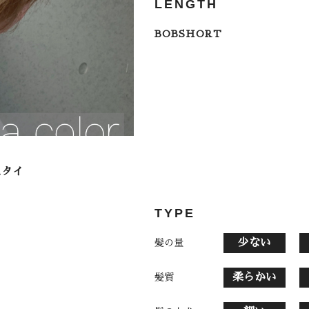
LENGTH
BOBSHORT
TYPE
少ない
髪の量
柔らかい
髪質