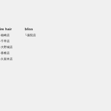
rire hair
bliss
└箱崎店
└薬院店
└千早店
└大野城店
└香椎店
└久留米店