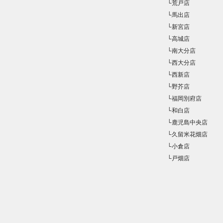
└荒戸店
└馬出店
└新宮店
└高城店
└南大分店
└西大分店
└西新店
└野芥店
└福岡別府店
└和白店
└鹿児島中央店
└久留米花畑店
└小倉店
└戸畑店