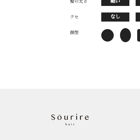
細い
髪の太さ
なし
クセ
顔型