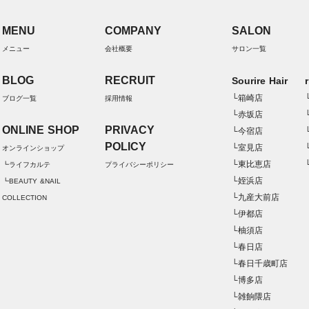
MENU
COMPANY
SALON
メニュー
会社概要
サロン一覧
BLOG
RECRUIT
Sourire Hair
└箱崎店
ブログ一覧
採用情報
└赤坂店
ONLINE SHOP
PRIVACY
└今宿店
POLICY
└室見店
オンラインショップ
└東比恵店
┗ライフカルテ
プライバシーポリシー
└姪浜店
┗BEAUTY &NAIL
└九産大前店
COLLECTION
└伊都店
└柚須店
└春日店
└春日千歳町店
└博多店
└雑餉隈店