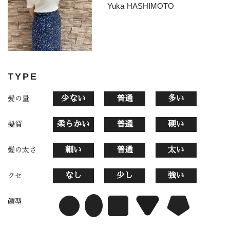
Yuka HASHIMOTO
TYPE
少ない
普通
多い
髪の量
柔らかい
普通
硬い
髪質
細い
普通
太い
髪の太さ
なし
少し
強い
クセ
顔型