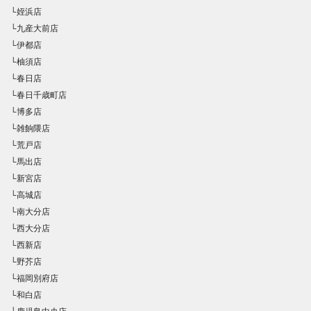
└姪浜店
└九産大前店
└伊都店
└柚須店
└春日店
└春日千歳町店
└博多店
└雑餉隈店
└荒戸店
└馬出店
└新宮店
└高城店
└南大分店
└西大分店
└西新店
└野芥店
└福岡別府店
└和白店