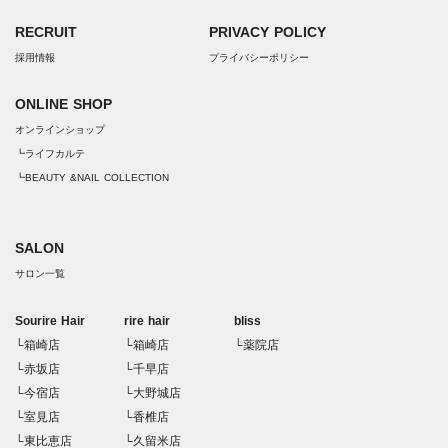
RECRUIT
PRIVACY POLICY
採用情報
プライバシーポリシー
ONLINE SHOP
オンラインショップ
┗ライフカルテ
┗BEAUTY &NAIL COLLECTION
SALON
サロン一覧
Sourire Hair
rire hair
bliss
└箱崎店
└箱崎店
└薬院店
└赤坂店
└千早店
└今宿店
└大野城店
└室見店
└香椎店
└東比恵店
└久留米店