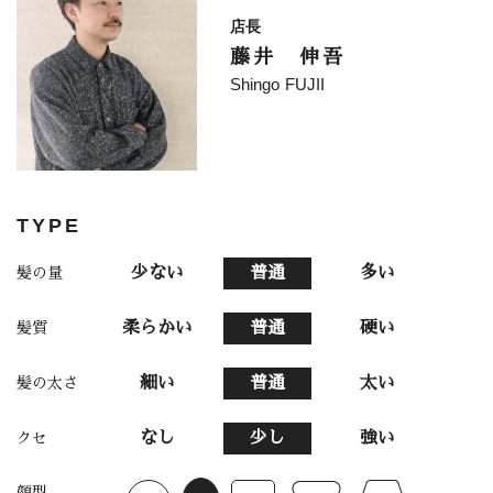
店長
藤井 伸吾
Shingo FUJII
TYPE
少ない
普通
多い
髪の量
柔らかい
普通
硬い
髪質
細い
普通
太い
髪の太さ
なし
少し
強い
クセ
顔型