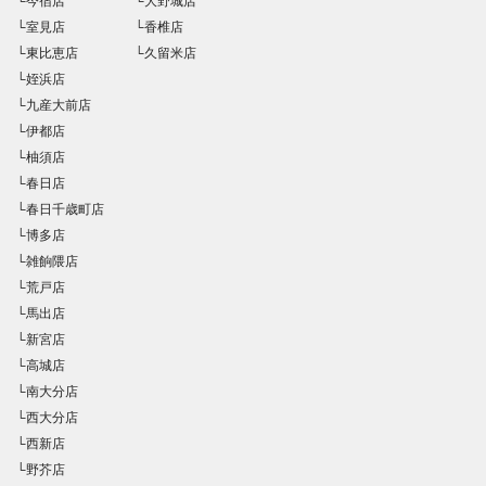
└今宿店
└大野城店
└室見店
└香椎店
└東比恵店
└久留米店
└姪浜店
└九産大前店
└伊都店
└柚須店
└春日店
└春日千歳町店
└博多店
└雑餉隈店
└荒戸店
└馬出店
└新宮店
└高城店
└南大分店
└西大分店
└西新店
└野芥店