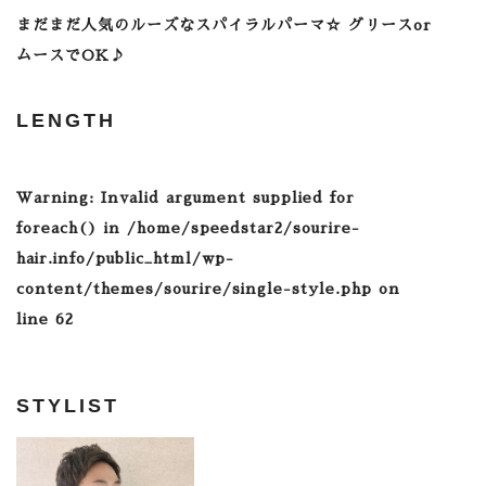
まだまだ人気のルーズなスパイラルパーマ☆ グリースor
ムースでOK♪
LENGTH
Warning
: Invalid argument supplied for
foreach() in
/home/speedstar2/sourire-
hair.info/public_html/wp-
content/themes/sourire/single-style.php
on
line
62
STYLIST