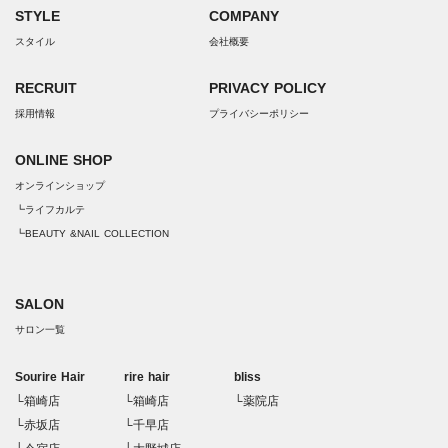
STYLE
COMPANY
スタイル
会社概要
RECRUIT
PRIVACY POLICY
採用情報
プライバシーポリシー
ONLINE SHOP
オンラインショップ
┗ライフカルテ
┗BEAUTY &NAIL COLLECTION
SALON
サロン一覧
Sourire Hair
rire hair
bliss
└箱崎店
└箱崎店
└薬院店
└赤坂店
└千早店