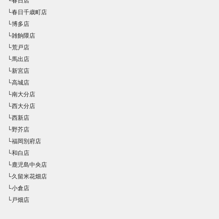
└春日店
└春日千歳町店
└博多店
└雑餉隈店
└荒戸店
└馬出店
└新宮店
└高城店
└南大分店
└西大分店
└西新店
└野芥店
└福岡別府店
└和白店
└鹿児島中央店
└久留米花畑店
└小倉店
└戸畑店