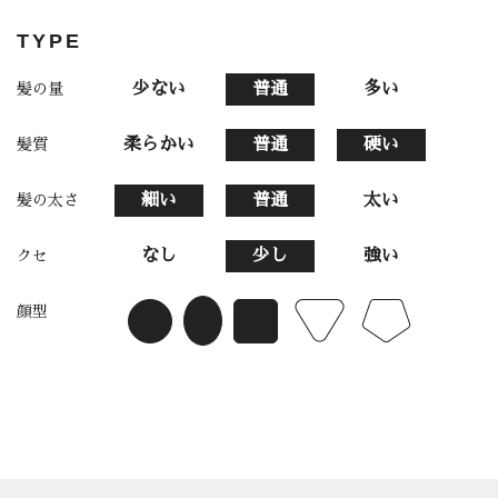
TYPE
少ない
普通
多い
髪の量
柔らかい
普通
硬い
髪質
細い
普通
太い
髪の太さ
なし
少し
強い
クセ
顔型