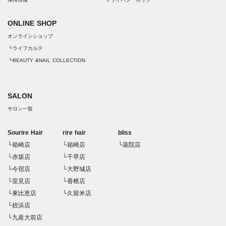
ONLINE SHOP
オンラインショップ
┗ライフカルテ
┗BEAUTY &NAIL COLLECTION
SALON
サロン一覧
Sourire Hair
rire hair
bliss
└箱崎店
└箱崎店
└薬院店
└赤坂店
└千早店
└今宿店
└大野城店
└室見店
└香椎店
└東比恵店
└久留米店
└姪浜店
└九産大前店