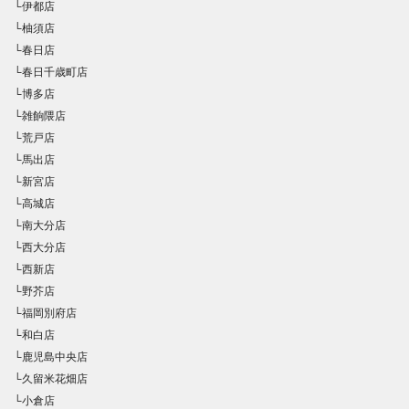
└伊都店
└柚須店
└春日店
└春日千歳町店
└博多店
└雑餉隈店
└荒戸店
└馬出店
└新宮店
└高城店
└南大分店
└西大分店
└西新店
└野芥店
└福岡別府店
└和白店
└鹿児島中央店
└久留米花畑店
└小倉店