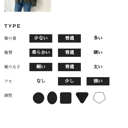
TYPE
少ない
普通
多い
髪の量
柔らかい
普通
硬い
髪質
細い
普通
太い
髪の太さ
なし
少し
強い
クセ
顔型