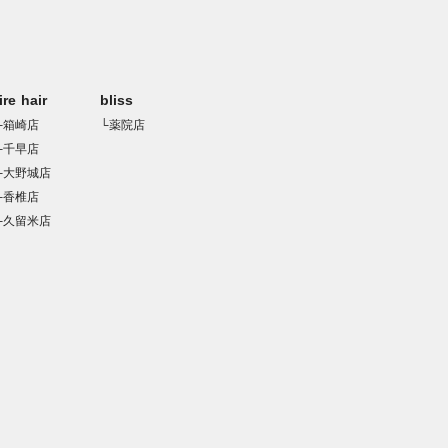
rire hair
bliss
└箱崎店
└薬院店
└千早店
└大野城店
└香椎店
└久留米店