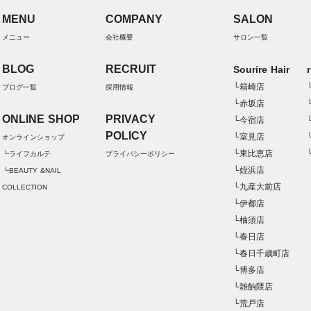
MENU
COMPANY
SALON
メニュー
会社概要
サロン一覧
BLOG
RECRUIT
Sourire Hair
└箱崎店
ブログ一覧
採用情報
└赤坂店
ONLINE SHOP
PRIVACY
└今宿店
POLICY
└室見店
オンラインショップ
└東比恵店
┗ライフカルテ
プライバシーポリシー
└姪浜店
┗BEAUTY &NAIL
└九産大前店
COLLECTION
└伊都店
└柚須店
└春日店
└春日千歳町店
└博多店
└雑餉隈店
└荒戸店