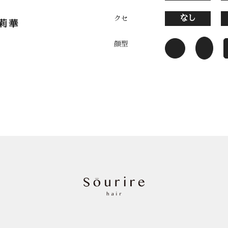
なし
クセ
莉華
顔型