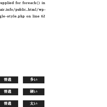
supplied for foreach() in
air.info/public_html/wp-
gle-style.php
on line
62
普通
多い
普通
硬い
普通
太い