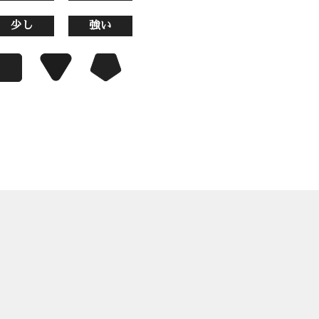
少し
強い