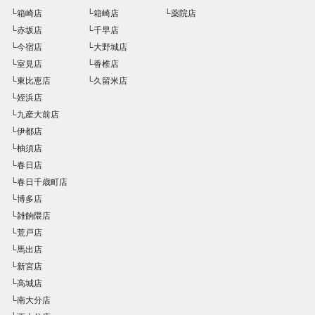
└箱崎店
└箱崎店
└薬院店
└赤坂店
└千早店
└今宿店
└大野城店
└室見店
└香椎店
└東比恵店
└久留米店
└姪浜店
└九産大前店
└伊都店
└柚須店
└春日店
└春日千歳町店
└博多店
└雑餉隈店
└荒戸店
└馬出店
└新宮店
└高城店
└南大分店