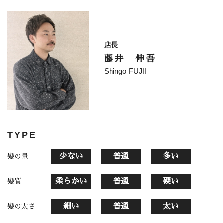
店長
藤井 伸吾
Shingo FUJII
TYPE
少ない
普通
多い
髪の量
柔らかい
普通
硬い
髪質
細い
普通
太い
髪の太さ