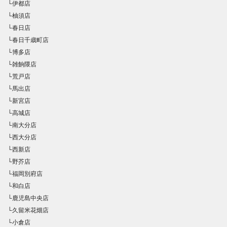
└伊都店
└柚須店
└春日店
└春日千歳町店
└博多店
└雑餉隈店
└荒戸店
└馬出店
└新宮店
└高城店
└南大分店
└西大分店
└西新店
└野芥店
└福岡別府店
└和白店
└鹿児島中央店
└久留米花畑店
└小倉店