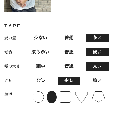
TYPE
少ない
普通
多い
髪の量
柔らかい
普通
硬い
髪質
細い
普通
太い
髪の太さ
なし
少し
強い
クセ
顔型