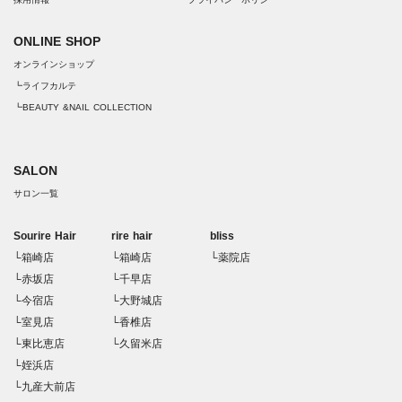
ONLINE SHOP
オンラインショップ
┗ライフカルテ
┗BEAUTY &NAIL COLLECTION
SALON
サロン一覧
Sourire Hair
rire hair
bliss
└箱崎店
└箱崎店
└薬院店
└赤坂店
└千早店
└今宿店
└大野城店
└室見店
└香椎店
└東比恵店
└久留米店
└姪浜店
└九産大前店